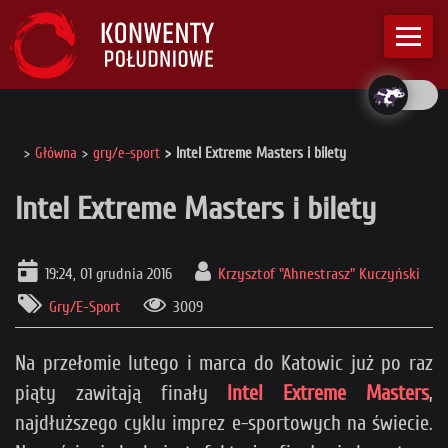
Główna
gry/e-sport
Intel Extreme Masters i bilety
Intel Extreme Masters i bilety
19:24, 01 grudnia 2016
Krzysztof "Ahnestrasz" Kuczyński
Gry/E-Sport
3009
Na przełomie lutego i marca do Katowic już po raz
piąty zawitają finały
Intel Extreme Masters
,
najdłuższego cyklu imprez e-sportowych na świecie.