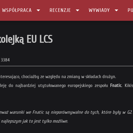
I WSPÓŁPRACA
RECENZJE
WYWIADY
PU
olejką EU LCS
3384
nteresująco, chociażby ze względu na zmiany w składach drużyn.
eję do najbardziej utytułowanego europejskiego zespołu
Fnatic
. Kik
eważ warunki we Fnatic są nieporównywalne do tych, które były w G2. 
najlepszym jak to jest tylko możliwe.