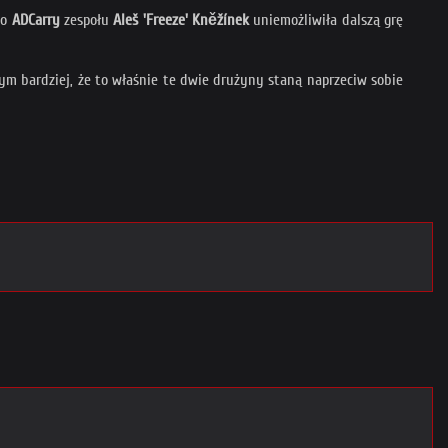
go
ADCarry
zespołu
Aleš 'Freeze' Kněžínek
uniemożliwiła dalszą grę
ym bardziej, że to właśnie te dwie drużyny staną naprzeciw sobie