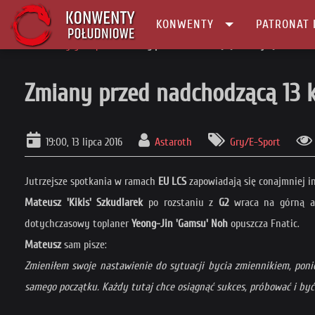
KONWENTY
PATRONAT 
Główna
gry/e-sport
Zmiany przed nadchodzącą 13 kolejką EU LCS
Zmiany przed nadchodzącą 13 k
19:00, 13 lipca 2016
Astaroth
Gry/E-Sport
Jutrzejsze spotkania w ramach
EU LCS
zapowiadają się conajmniej i
Mateusz 'Kikis' Szkudlarek
po rozstaniu z
G2
wraca na górną al
dotychczasowy toplaner
Yeong-Jin 'Gamsu' Noh
opuszcza Fnatic.
Mateusz
sam pisze:
Zmieniłem swoje nastawienie do sytuacji bycia zmiennikiem, poni
samego początku. Każdy tutaj chce osiągnąć sukces, próbować i być 