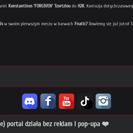
owrót
Konstantinos 'FORG1VEN' Tzortziou
do
H2K
. Kontuzja dotychczasowe
is
w swoim pierwszym meczu w barwach
Fnatic?
Dowiemy się już jutro! T
ie) portal działa bez reklam i pop-upa ❤️