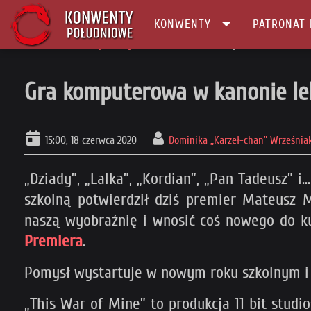
KONWENTY
PATRONAT 
Główna
Informacje
Gry elektroniczne
Gra komputerowa w kanonie 
Gra komputerowa w kanonie lek
15:00, 18 czerwca 2020
Dominika „Karzeł-chan” Września
„Dziady”, „Lalka”, „Kordian”, „Pan Tadeusz” i
szkolną potwierdził dziś premier Mateusz 
naszą wyobraźnię i wnosić coś nowego do kul
Premiera
.
Pomysł wystartuje w nowym roku szkolnym i 
„This War of Mine” to produkcja 11 bit studio