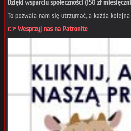
Dzięki wsparciu społeczności (150 zł miesięczn
To pozwala nam się utrzymać, a każda kolejna
👉 Wesprzyj nas na Patronite