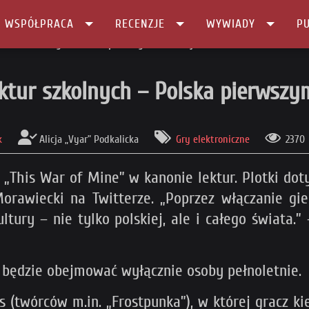
I WSPÓŁPRACA
RECENZJE
WYWIADY
PU
lektur szkolnych – Polska pierwszym takim krajem na świecie!
tur szkolnych – Polska pierwszym
k
Alicja „Vyar” Podkalicka
Gry elektroniczne
2370
... „This War of Mine” w kanonie lektur. Plotki d
Morawiecki na Twitterze. „Poprzez włączanie gi
tury – nie tylko polskiej, ale i całego świata
będzie obejmować wyłącznie osoby pełnoletnie.
s (twórców m.in. „Frostpunka”), w której gracz ki