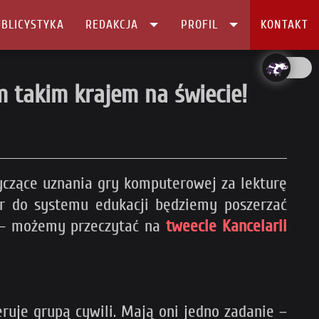
BLICYSTYKA
REDAKCJA
PROFIL
KONTAKT
 takim krajem na świecie!
otyczące uznania gry komputerowej za lekturę
er do systemu edukacji będziemy poszerzać
.” – możemy przeczytać na
tweecie Kancelarii
eruje grupą cywili. Mają oni jedno zadanie –