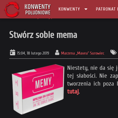
KONWENTY
PATRONAT 
Główna
Informacje
Gry planszowe
Stwórz sobie mema
Stwórz sobie mema
15:04, 18 lutego 2019
Marzena „Mavea” Surowiec
Niestety, nie da się 
tej słabości. Nie z
tworzenia ich poza 
tutaj
.