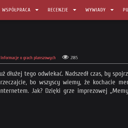
I WSPÓŁPRACA
RECENZJE
WYWIADY
PU
Informacje o grach planszowych
2185
już dłużej tego odwlekać. Nadszedł czas, by spoj
aprzeczajcie, bo wszyscy wiemy, że kochacie me
Internetem. Jak? Dzięki grze imprezowej „Memy”