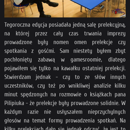
Tegoroczna edycja posiadała jedną salę prelekcyjną,
na której przez cały czas trwania imprezy
prowadzone były nomen omen prelekcje czy
spotkania z gośćmi. Sam niestety byłem zbyt
pochłonięty zabawą w gamesroomie, dlatego
pojawiłem się tylko na kawałku ostatniej prelekcji.
Stwierdzam jednak - czy to ze słów innych
uczestników, czy też po wnikliwej analizie kilku
minut spędzonych na rozmowie o książkach pana
Pilipiuka - że prelekcje były prowadzone solidnie. W
każdym razie nie usłyszałem nieprzychylnych
głosów na temat formy prowadzenia spotkań. Na
kilku prelekcjach dało się jednak odczuć, że jest to