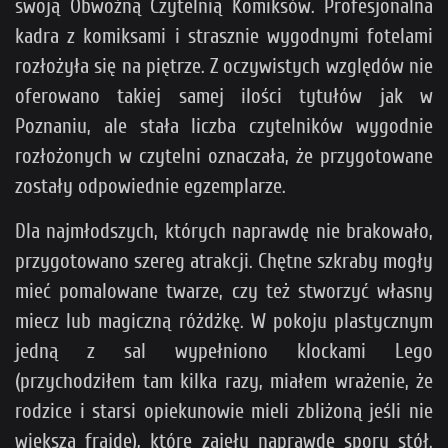
swoją Obwoźną Czytelnią Komiksów. Profesjonalna
kadra z komiksami i strasznie wygodnymi fotelami
rozłożyła się na piętrze. Z oczywistych względów nie
oferowano takiej samej ilości tytułów jak w
Poznaniu, ale stała liczba czytelników wygodnie
rozłożonych w czytelni oznaczała, że przygotowane
zostały odpowiednie egzemplarze.
Dla najmłodszych, których naprawdę nie brakowało,
przygotowano szereg atrakcji. Chętne szkraby mogły
mieć pomalowane twarze, czy też stworzyć własny
miecz lub magiczną różdżkę. W pokoju plastycznym
jedną z sal wypełniono klockami Lego
(przychodziłem tam kilka razy, miałem wrażenie, że
rodzice i starsi opiekunowie mieli zbliżoną jeśli nie
większą frajdę), które zajęły naprawdę spory stół.