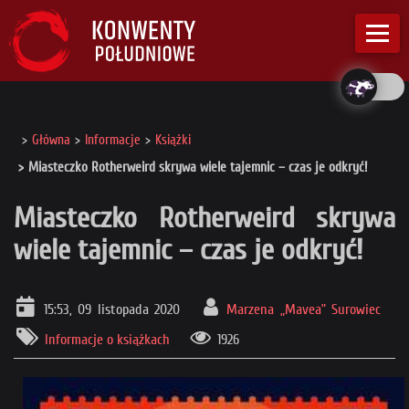
Główna
Informacje
Książki
Miasteczko Rotherweird skrywa wiele tajemnic – czas je odkryć!
Miasteczko Rotherweird skrywa
wiele tajemnic – czas je odkryć!
15:53, 09 listopada 2020
Marzena „Mavea” Surowiec
Informacje o książkach
1926