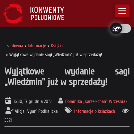
Główna
Informacje
Książki
Wyjątkowe wydanie sagi „Wiedźmin" już w sprzedaży!
Wyjątkowe wydanie sagi
„Wiedźmin" już w sprzedaży!
16:30, 17 grudnia 2019
Dominika „Karzeł-chan” Wrześniak
Alicja „Vyar” Podkalicka
Informacje o książkach
3321