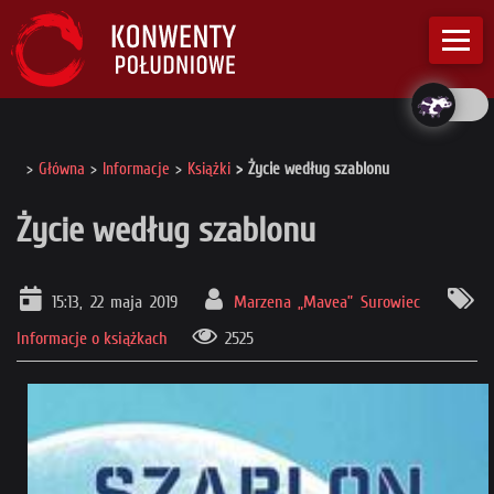
Główna
Informacje
Książki
Życie według szablonu
Życie według szablonu
15:13, 22 maja 2019
Marzena „Mavea” Surowiec
Informacje o książkach
2525