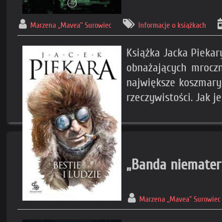
Marzena „Mavea” Surowiec
Informacje o książkach
Książka Jacka Piekar
obnażających mroczn
największe koszmary 
rzeczywistości. Jak 
„Banda niemateri
Marzena „Mavea” Surowiec