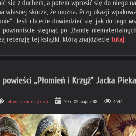
ić się z duchem, a potem wprosić się do niego na
a własnej skórze, że można. Przy okazji wpakował
onie”. Jeśli chcecie dowiedzieć się, jak do tego w
, powinniście sięgnąć po „Bandę niematerialnyc
ą recenzję tej książki, którą znajdziecie
tutaj
.
 powieści „Płomień i Krzyż” Jacka Pieka
Informacje o książkach
19:37, 09 maja 2018
4597