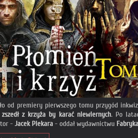
nęło od premiery pierwszego tomu przygód inkwi
 zszedł z krzyża by karać niewiernych
. Po lata
utor -
Jacek Piekara
- oddał wydawnictwu
Fabryk