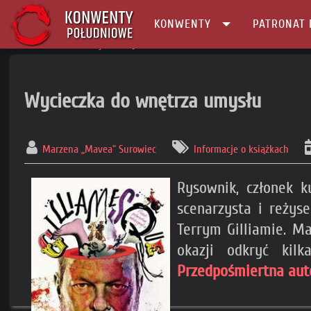
KONWENTY
PATRONAT 
Główna
Informacje
Książki
Wycieczka do wnętrza umysłu
Marzena „Mavea” Surowiec
Informacje o książkach
Rysownik, członek 
scenarzysta i reżys
Terrym Gilliamie. M
okazji odkryć kil
Przedpośmiertna aut