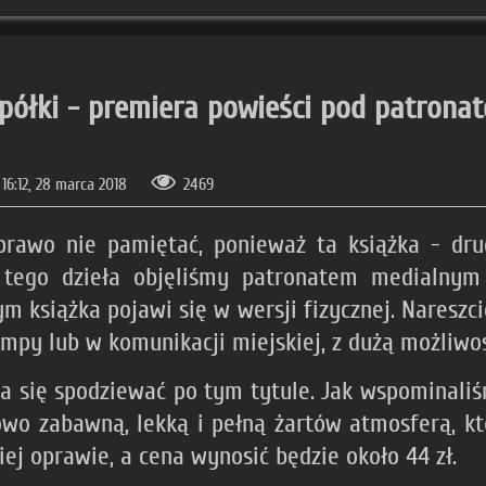
we półki - premiera powieści pod patro
16:12, 28 marca 2018
2469
prawo nie pamiętać, ponieważ ta książka - dr
e tego dzieła objęliśmy patronatem medialny
książka pojawi się w wersji fizycznej. Nareszci
mpy lub w komunikacji miejskiej, z dużą możliwoś
a się spodziewać po tym tytule. Jak wspominaliś
owo zabawną, lekką i pełną żartów atmosferą, kt
j oprawie, a cena wynosić będzie około 44 zł.