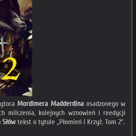
zytora
Mordimera Madderdina
osadzonego w
ch milczenia, kolejnych wznowień i reedycji
a Słów
tekst o tytule „Płomień i Krzyż. Tom 2”.