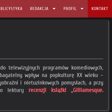
BLICYSTYKA
REDAKCJA
PROFIL
KONTAKT
 do telewizyjnych programów komediowych,
ebagatelny wpływ na popkulturę XX wieku –
yobraźni i nietuzinkowych pomysłach, a przy
 do lektury
recenzji książki „Gilliamesque.