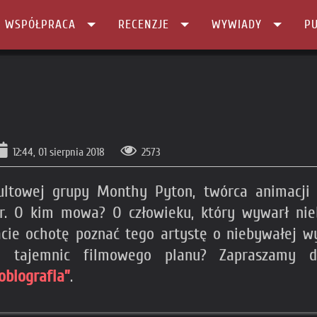
I WSPÓŁPRACA
RECENZJE
WYWIADY
PU
12:44, 01 sierpnia 2018
2573
kultowej grupy Monthy Pyton, twórca animacji
er. O kim mowa? O człowieku, który wywarł ni
acie ochotę poznać tego artystę o niebywałej w
ka tajemnic filmowego planu? Zapraszamy
obiografia”
.