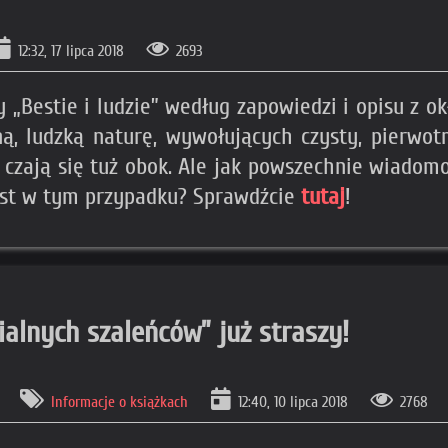
12:32, 17 lipca 2018
2693
y „Bestie i ludzie” według zapowiedzi i opisu z o
ą, ludzką naturę, wywołujących czysty, pierwo
czają się tuż obok. Ale jak powszechnie wiadomo
jest w tym przypadku? Sprawdźcie
tutaj
!
alnych szaleńców” już straszy!
Informacje o książkach
12:40, 10 lipca 2018
2768