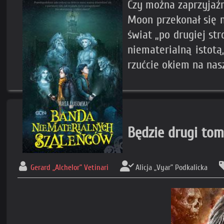
Czy można zaprzyjaźn
Moon przekonał się n
świat „po drugiej str
niematerialną istotą
rzućcie okiem na nasz
Będzie drugi tom
Gerard „Alchelor” Vetinari
Alicja „Vyar” Podkalicka