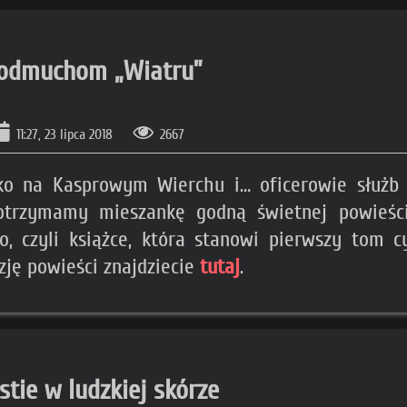
podmuchom „Wiatru”
11:27, 23 lipca 2018
2667
sko na Kasprowym Wierchu i… oficerowie służb
otrzymamy mieszankę godną świetnej powieśc
o, czyli książce, która stanowi pierwszy tom c
nzję powieści znajdziecie
tutaj
.
stie w ludzkiej skórze