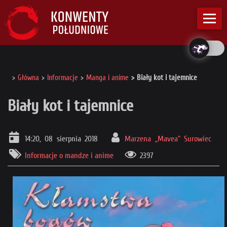
Główna
Informacje
Manga i anime
Biały kot i tajemnice
Biały kot i tajemnice
14:20, 08 sierpnia 2018
Marzena „Mavea” Surowiec
Informacje o mandze i anime
2397