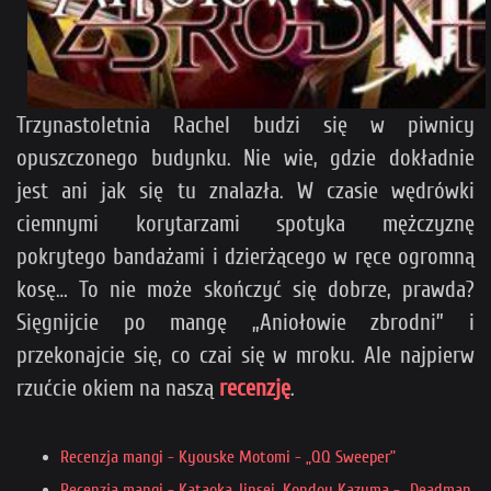
Trzynastoletnia Rachel budzi się w piwnicy
opuszczonego budynku. Nie wie, gdzie dokładnie
jest ani jak się tu znalazła. W czasie wędrówki
ciemnymi korytarzami spotyka mężczyznę
pokrytego bandażami i dzierżącego w ręce ogromną
kosę… To nie może skończyć się dobrze, prawda?
Sięgnijcie po mangę „Aniołowie zbrodni” i
przekonajcie się, co czai się w mroku. Ale najpierw
rzućcie okiem na naszą
recenzję
.
Recenzja mangi - Kyouske Motomi - „QQ Sweeper”
Recenzja mangi - Kataoka Jinsei, Kondou Kazuma - „Deadman