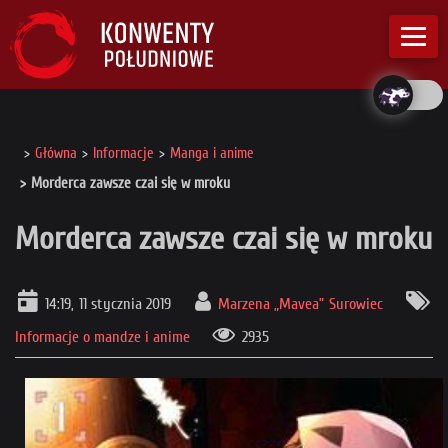
Główna
Informacje
Manga i anime
Morderca zawsze czai się w mroku
Morderca zawsze czai się w mroku
14:19, 11 stycznia 2019
Marzena „Mavea” Surowiec
Informacje o mandze i anime
2935