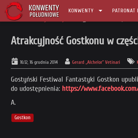
KONWENTY
PATRONAT 
Główna
Konwenty Informacje
Atrakcyjność Gostkonu w częściach
Atrakcyjność Gostkonu w częśc
16:12, 16 grudnia 2014
Gerard „Alchelor” Vetinari
Gostyński Festiwal Fantastyki Gostkon upubl
do udostępnienia:
https://www.facebook.com
A.
Gostkon