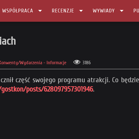
I WSPÓŁPRACA
RECENZJE
WYWIADY
PU
iach
Konwenty/Wydarzenia - Informacje
3186
icznił część swojego programu atrakcji. Co będ
/gostkon/posts/628097957301946
.