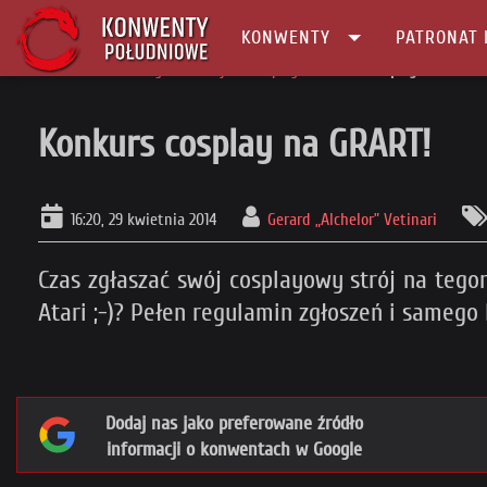
KONWENTY
PATRONAT 
Główna
Konwenty Informacje
Cosplay
Konkurs cosplay na GRART!
Konkurs cosplay na GRART!
16:20, 29 kwietnia 2014
Gerard „Alchelor” Vetinari
Czas zgłaszać swój cosplayowy strój na tego
Atari ;-)? Pełen regulamin zgłoszeń i samego 
Dodaj nas jako preferowane źródło
informacji o konwentach w Google