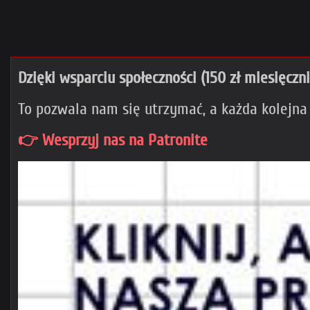
Dzięki wsparciu społeczności (150 zł miesięczn
To pozwala nam się utrzymać, a każda kolejna
👉 Wesprzyj nas na Patronite