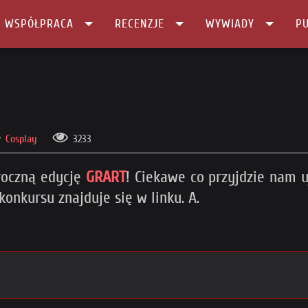
I WSPÓŁPRACA
RECENZJE
WYWIADY
PU
Cosplay
3233
roczną edycję
GRART
! Ciekawe co przyjdzie nam u
konkursu znajduje się w linku. A.