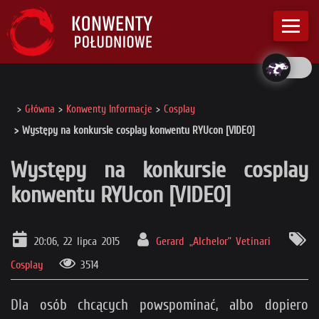
Główna
Konwenty Informacje
Cosplay
Występy na konkursie cosplay konwentu RYUcon [VIDEO]
Występy na konkursie cosplay
konwentu RYUcon [VIDEO]
20:06, 22 lipca 2015
Gerard „Alchelor” Vetinari
Cosplay
3514
Dla osób chcących powspominać, albo dopiero