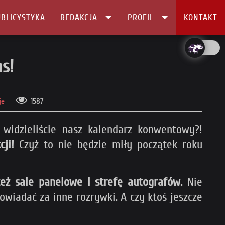
BLICYSTYKA
REDAKCJA
PROFIL
KONTAKT
as!
je
1587
idzieliście nasz kalendarz konwentowy?!
ji!
Czyż to nie będzie miły początek roku
eż sale panelowe i strefę autografów.
Nie
owiadać za inne rozrywki. A czy ktoś jeszcze