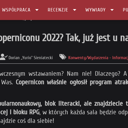
I WSPÓŁPRACA
RECENZJE
WYWIADY
PU
nu 2022? Tak, już jest u nas!
perniconu 2022? Tak, już jest u n
Dorian „Yurio” Sieniatecki
Konwenty/Wydarzenia - Informac
wczesnym wstawaniem? Nam nie! Dlaczego? A w
a Was.
Copernicon właśnie ogłosił program atrakc
arnonaukowy, blok literacki, ale znajdziecie t
ęcej i bloku RPG
, w których każda sala będzie odp
jdzie coś dla siebie!