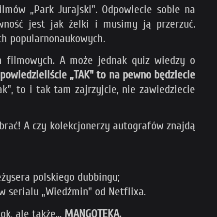
ilmów „Park Jurajski". Odpowiecie sobie na
wność jest jak żelki i musimy ją przerzuć.
ach popularnonaukowych.
ch filmowych. A może jednak quiz wiedzy o
dpowiedzieliście „TAK" to na pewno będziecie
k", to i tak tam zajrzyjcie, nie zawiedziecie
ybrać! A czy kolekcjonerzy autografów znajdą
eżysera polskiego dubbingu;
w serialu „Wiedźmin" od Netflixa.
lok, ale także…
MANGOTEKA.