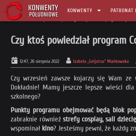
KONWENTY
PATRONAT 
Główna
Konwenty Informacje
Czy ktoś powiedział program Copernico
Czy ktoś powiedział program Co
12:47, 26 sierpnia 2022
Izabela „Geijutsu” Mańkowska
Czy wrzesień zawsze kojarzy się Wam ze 
Dokładnie! Mamy jeszcze lepsze wieści dl
szkolnego?
Punkty programu obejmować będą blok popul
zabraknie również
strefy cosplay, sali dzieci
wspominał
kino
? Jesteśmy pewni, że każdy zna