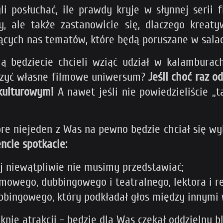
i posłuchać, ile prawdy kryje w słynnej serii f
, ale także zastanowicie się, dlaczego kreaty
tujących nas tematów, które będą poruszane w sal
cią będziecie chcieli wziąć udział w kalambura
orzyć własne filmowe uniwersum?
Jeśli choć raz o
pkulturowym!
A nawet jeśli nie powiedzieliście „ta
tóre niejeden z Was na pewno będzie chciał się w
ncie spotkacie:
j niewątpliwie nie musimy przedstawiać;
lmowego, dubbingowego i teatralnego, lektora i r
bbingowego, który podkładał głos między innymi 
knie atrakcji - będzie dla Was czekał oddzielny b