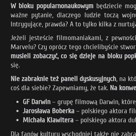
W bloku popularnonaukowym
będziecie mogl
ważne pytanie, dlaczego ludzie toczą wojny
Intrygujące, prawda? A to tylko kilka z nur
Jeżeli jesteście filmomaniakami, z pewnoś
Marvelu? Czy oprócz tego chcielibyście stw
musieli zobaczyć, co się dzieje na bloku po
się.
Nie zabraknie też paneli dyskusyjnych
, na k
coś dla siebie? Zapewniamy, że tak.
Na konwe
GF Darwin
– grupę filmową Darwin, które
Jarosława Boberka
– polskiego aktora fi
Michała Klawitera
– polskiego aktora du
Dla fanów kultury wschodniej także nie zabra