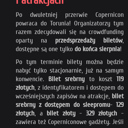
i atrakcjach
Po dwuletniej przerwie Copernicon
powraca do Torunia! Organizatorzy tym
razem zdecydowali się na crowdfunding
oparty na
przedsprzedaży biletów
,
dostępne są one tylko
do końca sierpnia
!
Po tym terminie bilety można będzie
nabyć tylko stacjonarnie, już na samym
konwencie.
Bilet srebrny
to koszt
119
złotych
, z identyfikatorem i dostępem do
wcześniejszych zapisów na atrakcje,
bilet
srebrny z dostępem do sleepromu
-
129
złotych
, a
bilet złoty
-
329 złotych
-
zawiera też Coperniconowe gadżety. Jeśli