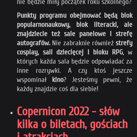
nie będzie miły początek roku szkolnego?
Punkty programu obejmować będą blok
popularnonaukowy, blok literacki, ale
znajdziecie też sale panelowe i strefę
autografów.
Nie zabraknie również
strefy
cosplay, sali dziecięcej i bloku RPG
, w
których każda sala będzie odpowiadać za
inne rozrywki. A czy ktoś jeszcze
wspominał
kino
? Jesteśmy pewni, że
każdy znajdzie coś dla siebie!
Copernicon 2022 - słów
kilka o biletach, gościach