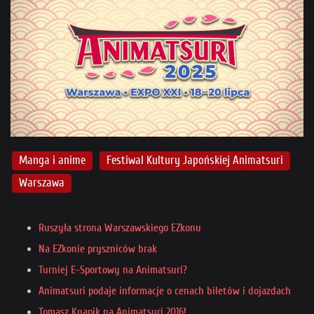
Manga i anime
Festiwal Kultury Japońskiej Animatsuri
Warszawa
Ruszyła strona Warszawskiego EZkonu
Na EZkonie pryszniców brak
Turniej E-Sportowy na Animatsuri?
Animatsuri podaje informacje o cenach biletów i dojazdach
Tomasz Knapik na Animatsuri 2016!