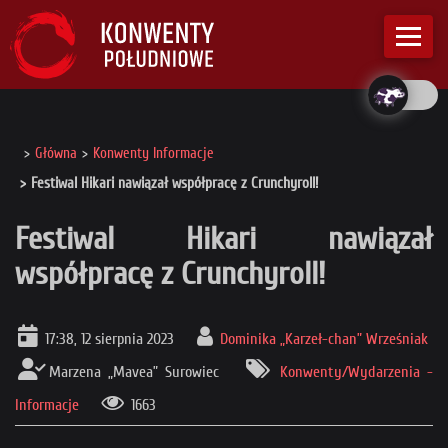
Główna
Konwenty Informacje
Festiwal Hikari nawiązał współpracę z Crunchyroll!
Festiwal Hikari nawiązał
współpracę z Crunchyroll!
17:38, 12 sierpnia 2023
Dominika „Karzeł-chan” Wrześniak
Marzena „Mavea” Surowiec
Konwenty/Wydarzenia -
Informacje
1663