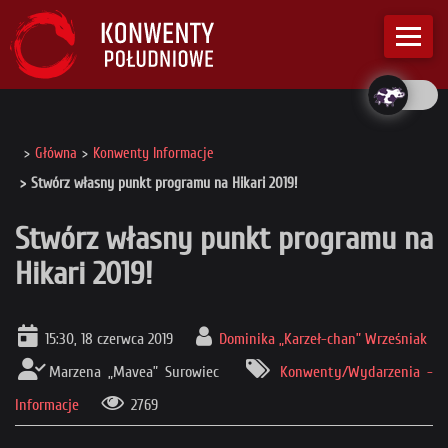
Główna
Konwenty Informacje
Stwórz własny punkt programu na Hikari 2019!
Stwórz własny punkt programu na
Hikari 2019!
15:30, 18 czerwca 2019
Dominika „Karzeł-chan” Wrześniak
Marzena „Mavea” Surowiec
Konwenty/Wydarzenia -
Informacje
2769