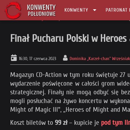
KONWENTY
PATRONAT 
Główna
Konwenty Informacje
Finał Pucharu Polski w Heroes and Mi
Finał Pucharu Polski w Heroes
16:30, 17 czerwca 2023
Dominika „Karzeł-chan” Wrześniak
Magazyn CD-Action w tym roku świętuje 27 ur
wydarzenie poświęcone w całości grom wideo.
strategicznej. Finały nie mogą odbyć się b
mogli posłuchać na żywo koncertu w wykonan
Might of Magic III", „Heroes of Might and Ma
Koszt biletów to
99 zł
– kupicie je
pod tym li