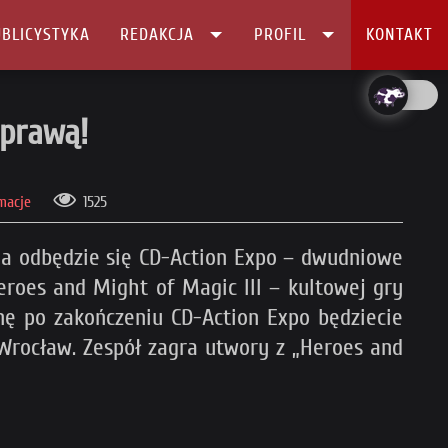
BLICYSTYKA
REDAKCJA
PROFIL
KONTAKT
oprawą!
macje
1525
cia odbędzie się CD-Action Expo – dwudniowe
eroes and Might of Magic III – kultowej gry
nę po zakończeniu CD-Action Expo będziecie
Wrocław. Zespół zagra utwory z „Heroes and