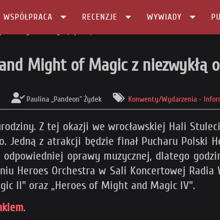
I WSPÓŁPRACA
RECENZJE
WYWIADY
PU
ght of Magic z niezwykłą oprawą!
 and Might of Magic z niezwykłą 
Paulina „Pandeon” Żydek
Konwenty/Wydarzenia - Infor
odziny. Z tej okazji we wrocławskiej Hali Stule
 Jedną z atrakcji będzie finał Pucharu Polski H
ez odpowiedniej oprawy muzycznej, dlatego godzi
iu Heroes Orchestra w Sali Koncertowej Radia 
gic II" oraz „Heroes of Might and Magic IV".
nkiem
.