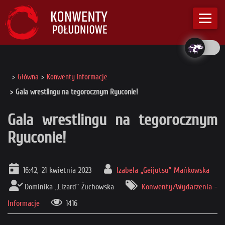
Główna
Konwenty Informacje
Gala wrestlingu na tegorocznym Ryuconie!
Gala wrestlingu na tegorocznym
Ryuconie!
16:42, 21 kwietnia 2023
Izabela „Geijutsu” Mańkowska
Dominika „Lizard” Żuchowska
Konwenty/Wydarzenia -
Informacje
1416