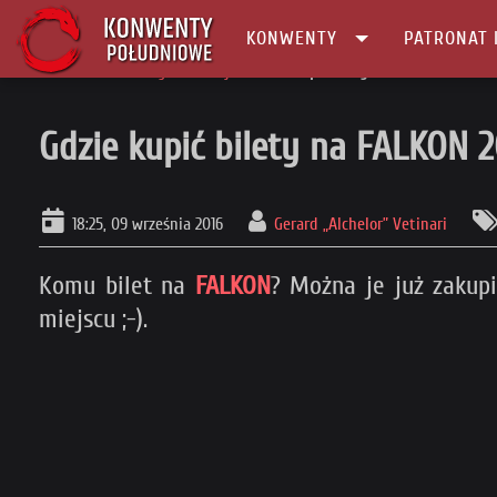
KONWENTY
PATRONAT 
Główna
Konwenty Informacje
Gdzie kupić bilety na FALKON 2016? Na 
Gdzie kupić bilety na FALKON 2
18:25, 09 września 2016
Gerard „Alchelor” Vetinari
Komu bilet na
FALKON
? Można je już zakup
miejscu ;-).