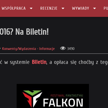
I WSPÓŁPRACA
RECENZJE
WYWIADY
PU
Biletin!
016? Na Biletin!
Konwenty/Wydarzenia - Informacje
3490
ić w systemie
Biletin
, a opłaca się choćby z teg