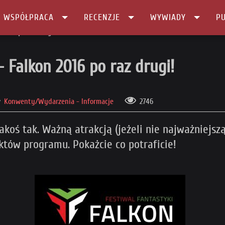
I WSPÓŁPRACA
RECENZJE
WYWIADY
PU
 2016 po raz drugi!
 Falkon 2016 po raz drugi!
Konwenty/Wydarzenia - Informacje
2746
koś tak. Ważną atrakcją (jeżeli nie najważniejszą
któw programu. Pokażcie co potraficie!