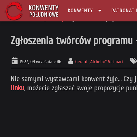
KONWENTY
PATRONAT 
Główna
Konwenty Informacje
Zgłoszenia twórców programu - Falkon
Zgłoszenia twórców programu -
19:27, 09 września 2016
Gerard „Alchelor” Vetinari
Nie samymi wystawcami konwent żyje... Czy ja
linku
, możecie zgłaszać swoje propozycje pun