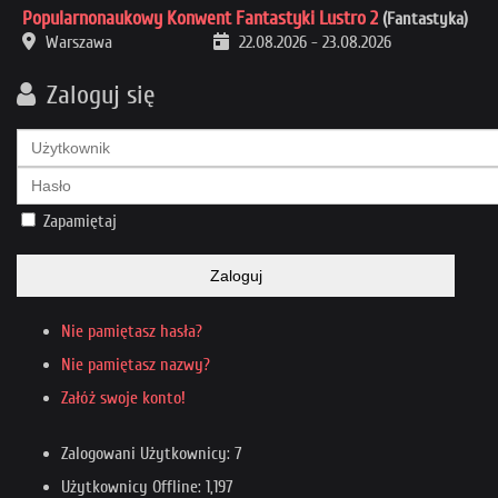
Popularnonaukowy Konwent Fantastyki Lustro 2
(Fantastyka)
Warszawa
22.08.2026
-
23.08.2026
Zaloguj się
Zapamiętaj
Zaloguj
Nie pamiętasz hasła?
Nie pamiętasz nazwy?
Załóż swoje konto!
Zalogowani Użytkownicy: 7
Użytkownicy Offline: 1,197