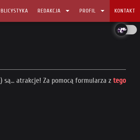
BLICYSTYKA
REDAKCJA
PROFIL
KONTAKT
) są... atrakcje! Za pomocą formularza z
tego