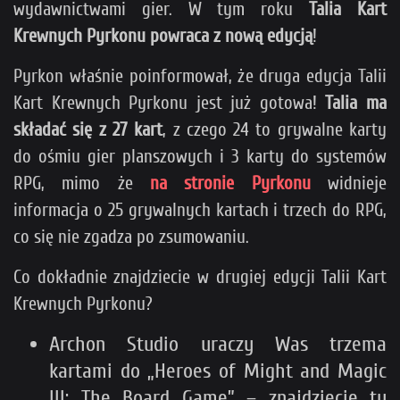
wydawnictwami gier. W tym roku
Talia Kart
Krewnych Pyrkonu powraca z nową edycją
!
Pyrkon właśnie poinformował, że druga edycja Talii
Kart Krewnych Pyrkonu jest już gotowa!
Talia ma
składać się z 27 kart
, z czego 24 to grywalne karty
do ośmiu gier planszowych i 3 karty do systemów
RPG, mimo że
na stronie Pyrkonu
widnieje
informacja o 25 grywalnych kartach i trzech do RPG,
co się nie zgadza po zsumowaniu.
Co dokładnie znajdziecie w drugiej edycji Talii Kart
Krewnych Pyrkonu?
Archon Studio uraczy Was trzema
kartami do „Heroes of Might and Magic
III: The Board Game” – znajdziecie tu