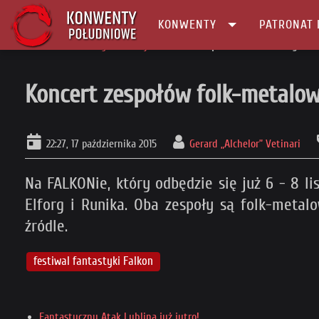
KONWENTY
PATRONAT 
Główna
Konwenty Informacje
Koncert zespołów folk-metalowych na 
Koncert zespołów folk-metalow
22:27, 17 października 2015
Gerard „Alchelor” Vetinari
Na FALKONie, który odbędzie się już 6 - 8 l
Elforg i Runika. Oba zespoły są folk-metal
źródle.
festiwal fantastyki Falkon
Fantastyczny Atak Lublina już jutro!