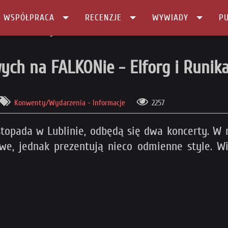
I WSPÓŁPRACA
RECENZJE
WYWIADY
PU
FALKONie - Elforg i Runika
ych na FALKONie - Elforg i Runik
Konwenty/Wydarzenia - Informacje
2257
istopada w Lublinie, odbędą się dwa koncerty. W 
owe, jednak prezentują nieco odmienne style. W