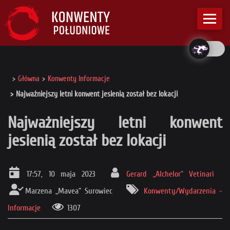
Główna
Konwenty Informacje
Najważniejszy letni konwent jesienią został bez lokacji
Najważniejszy letni konwent
jesienią został bez lokacji
17:57, 10 maja 2023
Gerard „Alchelor” Vetinari
Marzena „Mavea” Surowiec
Konwenty/Wydarzenia -
Informacje
1307