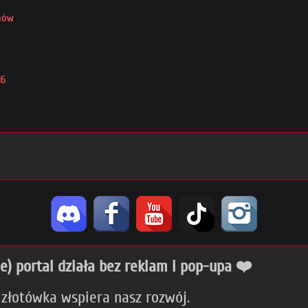
rnów
16
ie) portal działa bez reklam i pop-upa ❤️
 złotówka wspiera nasz rozwój.