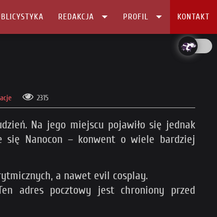
BLICYSTYKA
REDAKCJA
PROFIL
KONTAKT
acje
2315
dzień. Na jego miejscu pojawiło się jednak
e się Nanocon – konwent o wiele bardziej
ytmicznych, a nawet evil cosplay.
Ten adres pocztowy jest chroniony przed