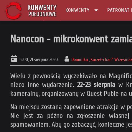
KONWENTY
PATRONAT 
Główna
Konwenty Informacje
Nanocon - mikrokonwent zamiast Mag
Nanocon - mikrokonwent zamia
15:00, 21 sierpnia 2020
Dominika „Karzeł-chan” Września
Wielu z pewnością wyczekiwało na Magnifico
nieco inne wydarzenie.
22-23 sierpnia
w Kra
kameralny, organizowany w Quest Pubie na u
Na miejscu zostaną zapewnione atrakcje w pos
Nie jest za późno na zgłoszenie własnej
spamowaniem. Aby go zobaczyć, konieczne jes