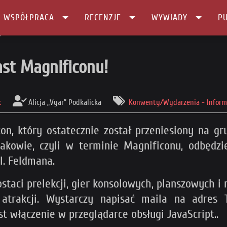
I WSPÓŁPRACA
RECENZJE
WYWIADY
PU
nificonu!
st Magnificonu!
k
Alicja „Vyar” Podkalicka
Konwenty/Wydarzenia - Inform
n, który ostatecznie został przeniesiony na gru
kowie, czyli w terminie Magnificonu, odbędzi
l. Feldmana.
taci prelekcji, gier konsolowych, planszowych i r
 atrakcji. Wystarczy napisać maila na adres
t włączenie w przeglądarce obsługi JavaScript.
.