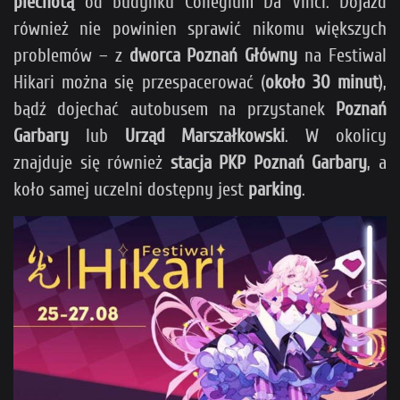
piechotą
od budynku Collegium Da Vinci. Dojazd
również nie powinien sprawić nikomu większych
problemów – z
dworca Poznań Główny
na Festiwal
Hikari można się przespacerować (
około 30 minut
),
bądź dojechać autobusem na przystanek
Poznań
Garbary
lub
Urząd Marszałkowski
. W okolicy
znajduje się również
stacja PKP Poznań Garbary
, a
koło samej uczelni dostępny jest
parking
.