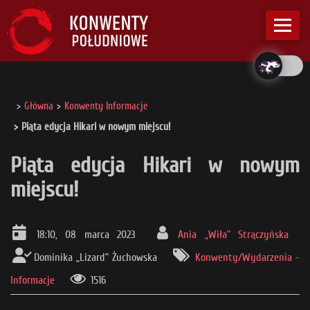
Główna
Konwenty Informacje
Piąta edycja Hikari w nowym miejscu!
Piąta edycja Hikari w nowym
miejscu!
18:10, 08 marca 2023
Ania „Wiła” Strączyńska
Dominika „Lizard” Żuchowska
Konwenty/Wydarzenia -
Informacje
1516