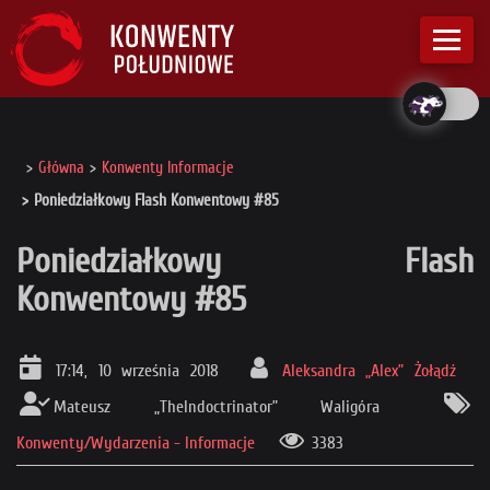
Główna
Konwenty Informacje
Poniedziałkowy Flash Konwentowy #85
Poniedziałkowy Flash
Konwentowy #85
17:14, 10 września 2018
Aleksandra „Alex” Żołądź
Mateusz „TheIndoctrinator” Waligóra
Konwenty/Wydarzenia - Informacje
3383