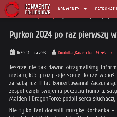
KONWENTY
PATRONAT 
Główna
Konwenty Informacje
Pyrkon 2024 po raz pierwszy w „Hewi
Pyrkon 2024 po raz pierwszy 
16:30, 14 lipca 2023
Dominika „Karzeł-chan” Wrześniak
Jeszcze nie tak dawno otrzymaliśmy infor
metalu, który rozgrzeje scenę do czerwonoś
za sobą już 11 lat koncertowania! Zaczynaj
zespół dzięki swojemu poczuciu humoru, sat
Maiden i DragonForce podbił serca słuchacz
Nie tylko fani docenili muzykę Kochanka –