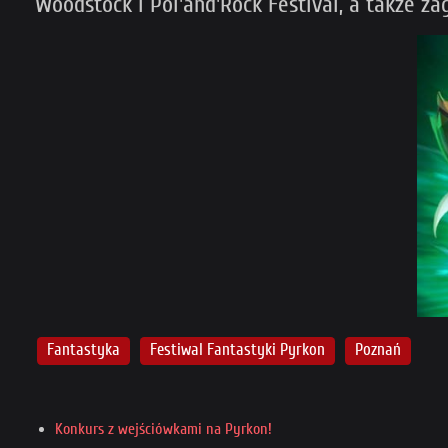
Woodstock i Pol'and'Rock Festival, a także z
Fantastyka
Festiwal Fantastyki Pyrkon
Poznań
Konkurs z wejściówkami na Pyrkon!