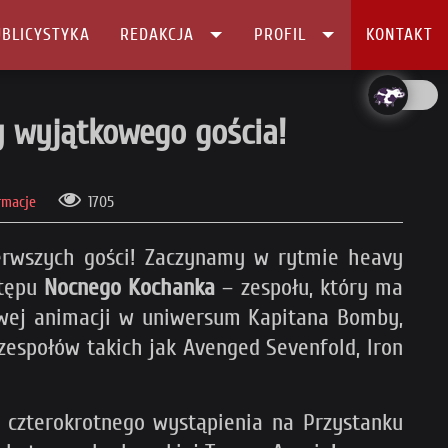
BLICYSTYKA
REDAKCJA
PROFIL
KONTAKT
 wyjątkowego gościa!
rmacje
1705
ierwszych gości! Zaczynamy w rytmie heavy
stępu
Nocnego Kochanka
– zespołu, który ma
żowej animacji w uniwersum Kapitana Bomby,
espołów takich jak Avenged Sevenfold, Iron
 czterokrotnego wystąpienia na Przystanku