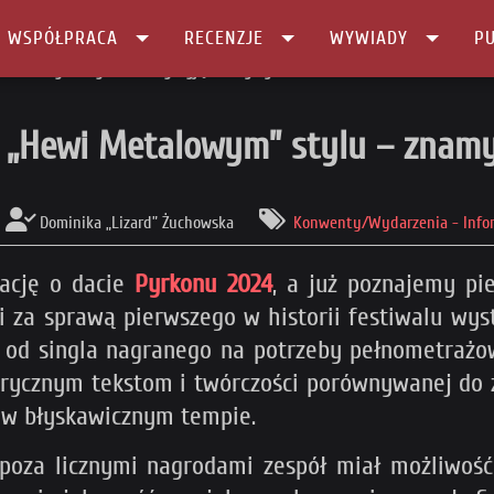
I WSPÓŁPRACA
RECENZJE
WYWIADY
PU
 Metalowym” stylu – znamy wyjątkowego gościa!
w „Hewi Metalowym” stylu – znamy
Dominika „Lizard” Żuchowska
Konwenty/Wydarzenia - Info
mację o dacie
Pyrkonu 2024
, a już poznajemy p
ci za sprawą pierwszego w historii festiwalu wy
ąc od singla nagranego na potrzeby pełnometra
yrycznym tekstom i twórczości porównywanej do z
y w błyskawicznym tempie.
 poza licznymi nagrodami zespół miał możliwość