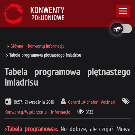
Główna
Konwenty Informacje
Tabela programowa piętnastego Imladrisu
Tabela programowa piętnastego
Imladrisu
18:57, 21 września 2016
Gerard „Alchelor” Vetinari
Konwenty/Wydarzenia - Informacje
3133
>Tabela programowa<
. No dobrze, ale czyja? Mowa