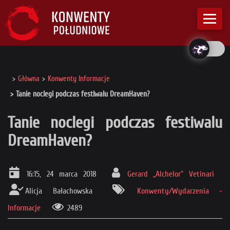
Główna
Konwenty Informacje
Tanie noclegi podczas festiwalu DreamHaven?
Tanie noclegi podczas festiwalu
DreamHaven?
16:15, 24 marca 2018
Gerard „Alchelor” Vetinari
Alicja Bałachowska
Konwenty/Wydarzenia -
Informacje
2489