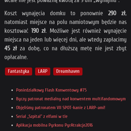
wcale nie jest poważną kwotą za 9 dni „wynajmu”.
Koszt wynajęcia domku to ponownie
290 zł
,
natomiast miejsce na polu namiotowym będzie nas
kosztować
190 zł
. Możliwe jest również wynajęcie
miejsca na jeden lub więcej dni, ale wtedy zapłacimy
45 zł
za dobę, co na dłuższą metę nie jest zbyt
opłacalne.
Fantastyka
LARP
Dreamhaven
Poniedziałkowy Flash Konwentowy #75
Byczy patronat medialny nad konwentem multifandomowym
Objęliśmy patronatem VII SPOT-kanie z LARP-ami!
Serial „Szpital” z elfami w tle
Aplikacja mobilna Pyrkonu PyrAtrakcje2016