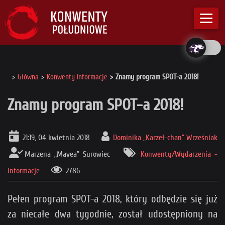
Główna
Konwenty Informacje
Znamy program SPOT-a 2018!
Znamy program SPOT-a 2018!
21:19, 04 kwietnia 2018
Dominika „Karzeł-chan” Wrześniak
Marzena „Mavea” Surowiec
Konwenty/Wydarzenia -
Informacje
2786
Pełen program SPOT-a 2018, który odbędzie się już
za niecałe dwa tygodnie, został udostępniony na