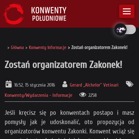
Główna
Konwenty Informacje
Zostań organizatorem Zakonek!
Zostań organizatorem Zakonek!
16:52, 15 stycznia 2016
Gerard „Alchelor” Vetinari
Konwenty/Wydarzenia - Informacje
2258
Jeśli kręcisz się po konwentach postapo i masz
pomysły jak je udoskonalić, oto propozycja od
organizatorów konwentu Zakonki. Konwent wciąż się