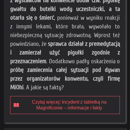
z wystawców na konwencie dodał tzw. pigułkę
gwałtu do butelki wody uczestniczki, a ta
otarła się o śmierć
, ponieważ w wyniku reakcji
z innymi lekami, które brała, wywołało to
niebezpieczną sytuację zdrowotną. Wprost też
powiedziano, że
sprawca działał z premedytacją
i zamierzał użyć pigułki zgodnie z
przeznaczeniem
. Dodatkowo padły oskarżenia o
próbę zamiecenia całej sytuacji pod dywan
przez organizatorów konwentu, czyli firmę
MiOhi
. A jakie są fakty?
Czytaj więcej: Incydent z tabletką na
Magnificonie – informacje i fakty