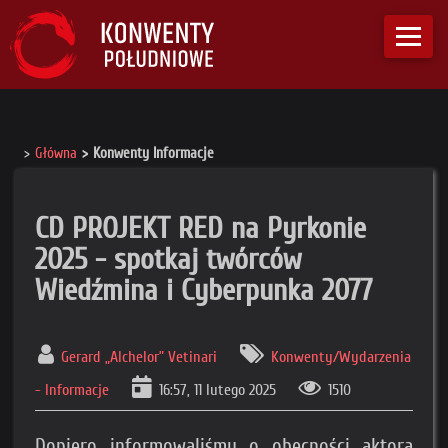
Główna
Konwenty Informacje
CD PROJEKT RED na Pyrkonie
2025 - spotkaj twórców
Wiedźmina i Cyberpunka 2077
Gerard „Alchelor” Vetinari
Konwenty/Wydarzenia
- Informacje
16:57, 11 lutego 2025
1510
Dopiero informowaliśmy o obecności aktora