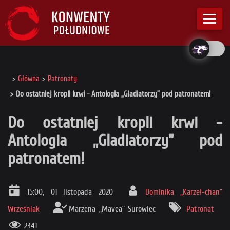
Główna
Patronaty
Do ostatniej kropli krwi - Antologia „Gladiatorzy” pod patronatem!
Do ostatniej kropli krwi -
Antologia „Gladiatorzy” pod
patronatem!
15:00, 01 listopada 2020
Dominika „Karzeł-chan”
Wrześniak
Marzena „Mavea” Surowiec
Patronat
2341