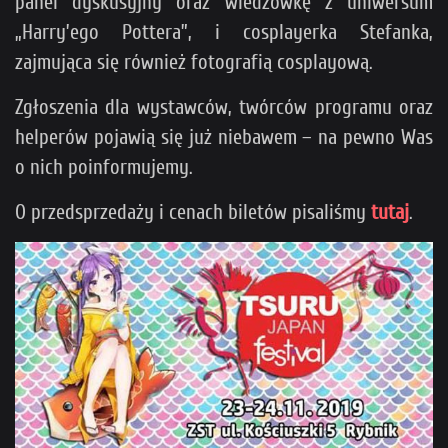
panel dyskusyjny oraz wiedzówkę z uniwersum
„Harry’ego Pottera”, i cosplayerka Stefanka,
zajmująca się również fotografią cosplayową.
Zgłoszenia dla wystawców, twórców programu oraz
helperów pojawią się już niebawem – na pewno Was
o nich poinformujemy.
O przedsprzedaży i cenach biletów pisaliśmy
tutaj
.