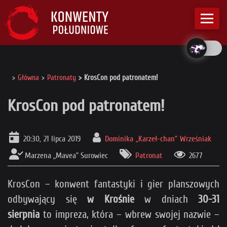
Główna
Patronaty
KrosCon pod patronatem!
KrosCon pod patronatem!
20:30, 21 lipca 2019
Dominika „Karzeł-chan” Wrześniak
Marzena „Mavea” Surowiec
Patronat
2677
KrosCon – konwent fantastyki i gier planszowych
odbywający się
w Krośnie
w dniach
30-31
sierpnia
to impreza, która – wbrew swojej nazwie –