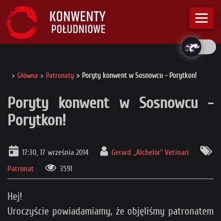
Główna
Patronaty
Poryty konwent w Sosnowcu - Porytkon!
Poryty konwent w Sosnowcu -
Porytkon!
17:30, 17 września 2014
Gerard „Alchelor” Vetinari
Patronat
3591
Hej!
Uroczyście powiadamiamy, że objęliśmy patronatem