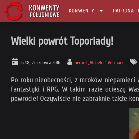
KONWENTY
PATRONAT 
Główna
Patronaty
Wielki powrót Toporiady!
Wielki powrót Toporiady!
16:48, 22 czerwca 2016
Gerard „Alchelor” Vetinari
Po roku nieobecności, z mroków niepamięci 
fantastyki i RPG. W takim razie ucieszy Wa
powrocie! Oczywiście nie zabraknie także kon