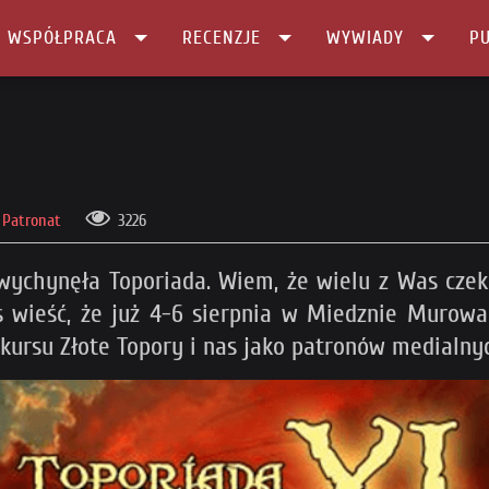
I WSPÓŁPRACA
RECENZJE
WYWIADY
PU
Patronat
3226
wychynęła Toporiada. Wiem, że wielu z Was czeka
s wieść, że już 4-6 sierpnia w Miedznie Murowa
kursu Złote Topory i nas jako patronów medialny