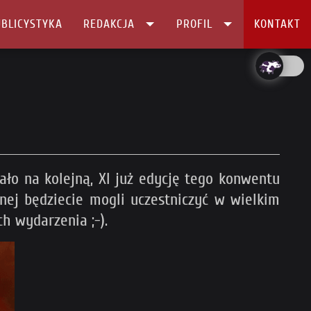
BLICYSTYKA
REDAKCJA
PROFIL
KONTAKT
ło na kolejną, XI już edycję tego konwentu
nej będziecie mogli uczestniczyć w wielkim
ch wydarzenia ;-).