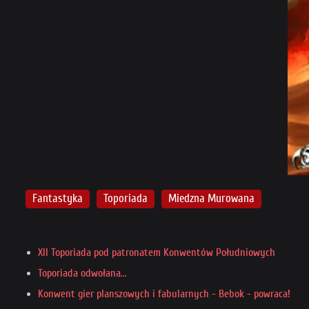
Fantastyka
Toporiada
Miedzna Murowana
XII Toporiada pod patronatem Konwentów Południowych
Toporiada odwołana...
Konwent gier planszowych i fabularnych - Bebok - powraca!