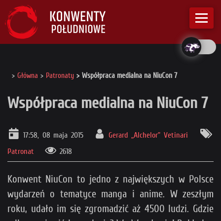
Główna
Patronaty
Współpraca medialna na NiuCon 7
Współpraca medialna na NiuCon 7
17:58, 08 maja 2015
Gerard „Alchelor” Vetinari
Patronat
2618
Konwent NiuCon to jedno z największych w Polsce
wydarzeń o tematyce manga i anime. W zeszłym
roku, udało im się zgromadzić aż 4500 ludzi. Gdzie