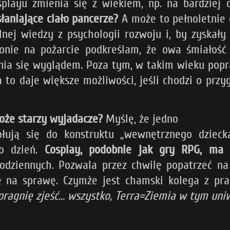
osplayu zmienia się z wiekiem, np. na bardzie
słaniające ciało pancerze?
A może to pełnoletnie 
nej wiedzy z psychologii rozwoju i, by zyskały 
onie na pożarcie podkreślam, że owa śmiałość
sania się wyglądem. Poza tym, w takim wieku pop
a to daje większe możliwości, jeśli chodzi o prz
może starzy wyjadacze?
Myślę, że jedno
ołują się do konstruktu „wewnętrznego dziecka
o dzień.
Cosplay, podobnie jak gry RPG, ma 
odziennych. Pozwala przez chwilę popatrzeć na 
ie na sprawę. Czymże jest chamski kolega z p
agnię zjeść... wszystko, Terra=Ziemia w tym un