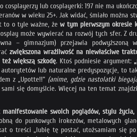
 cosplayerzy lub cosplayerki: 197 nie ma ukończon
teranów w wieku 25+. Jak widać, śmiało można st
t to o tyle ważne, że
w tym pierwszym okresie ks
cosplay może wywierać na rozwój tych sfer. Z dr
wna – gimnazjum) przejawia podwyższoną wr
brać
zwiększona wrażliwość na niewłaściwe trak
 też większą szkodę
. Ktoś podniesie argument:
„
 autorytetów lub naturalne predyspozycje, to ta
dem z „Upotte!!”
(anime, gdzie nastolatki biega
 sami się domyślcie. Więcej na ten temat znajdzi
t manifestowanie swoich poglądów, stylu życia,
dobną do punkowych irokezów, metalowych glan
at o treści „lubię tę postać, utożsamiam się p