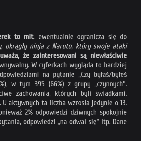
erek to mit
, ewentualnie ogranicza się do
, okrągły ninja z Naruto, który swoje ataki
waża, że zainteresowani są niewłaściwie
ównywalny. W cyferkach wygląda to bardziej
dpowiedziami na pytanie „Czy byłaś/byłeś
5%), w tym 395 (66%) z grupy „czynnych”.
ciwe zachowania, których byli świadkami.
 U aktywnych ta liczba wzrosła jedynie o 13.
ponieważ 2% odpowiedzi dziwnych spokojnie
tania, odpowiedzi „na odwal się” itp. Dane