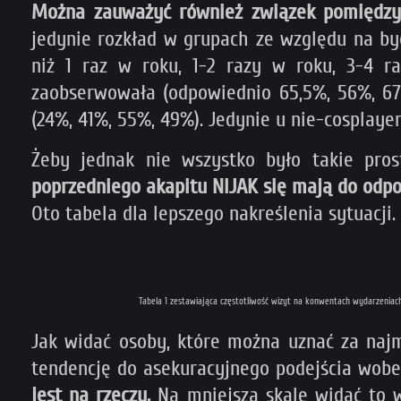
Można zauważyć również związek pomiędzy 
jedynie rozkład w grupach ze względu na by
niż 1 raz w roku, 1-2 razy w roku, 3-4 r
zaobserwowała (odpowiednio 65,5%, 56%, 67
(24%, 41%, 55%, 49%). Jedynie u nie-cosplaye
Żeby jednak nie wszystko było takie pros
poprzedniego akapitu NIJAK się mają do odpow
Oto tabela dla lepszego nakreślenia sytuacji
Tabela 1 zestawiająca częstotliwość wizyt na konwentach wydarzeni
Jak widać osoby, które można uznać za naj
tendencję do asekuracyjnego podejścia wobe
jest na rzeczy.
Na mniejszą skalę widać to w