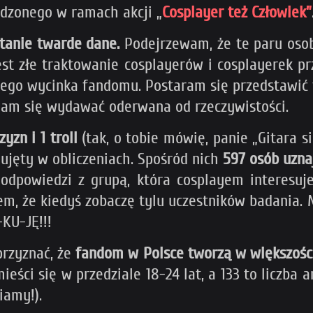
adzonego w ramach akcji „
Cosplayer też Człowiek”
tanie twarde dane.
Podejrzewam, że te paru oso
est złe traktowanie cosplayerów i cosplayerek p
ego wycinka fandomu. Postaram się przedstawić t
am się wydawać oderwana od rzeczywistości.
yzn i 1 troll
(tak, o tobie mówię, panie „Gitara 
 ujęty w obliczeniach. Spośród nich
597 osób uzna
dpowiedzi z grupą, która cosplayem interesuje
łem, że kiedyś zobaczę tylu uczestników badania.
-KU-JĘ!!!
przyznać, że
fandom w Polsce tworzą w większości
ieści się w przedziale 18-24 lat, a 133 to liczba
iamy!).