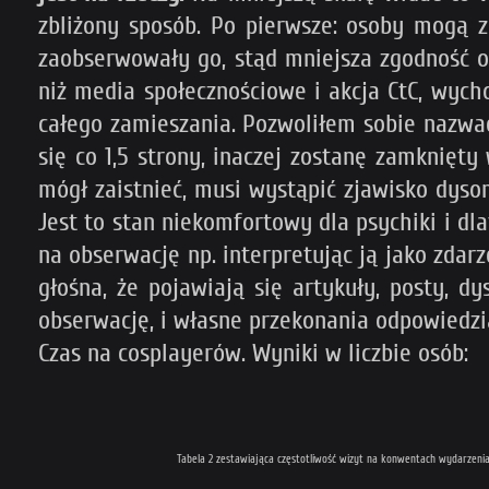
zbliżony sposób. Po pierwsze: osoby mogą z
zaobserwowały go, stąd mniejsza zgodność obs
niż media społecznościowe i akcja CtC, wychod
całego zamieszania. Pozwoliłem sobie nazwa
się co 1,5 strony, inaczej zostanę zamknięt
mógł zaistnieć, musi wystąpić zjawisko dys
Jest to stan niekomfortowy dla psychiki i dl
na obserwację np. interpretując ją jako zda
głośna, że pojawiają się artykuły, posty, dy
obserwację, i własne przekonania odpowiedzia
Czas na cosplayerów. Wyniki w liczbie osób:
Tabela 2 zestawiająca częstotliwość wizyt na konwentach wydarzen