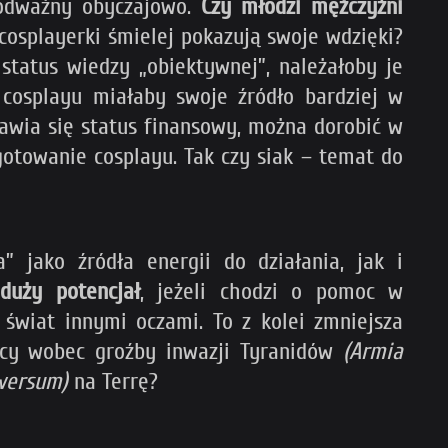
j odważny obyczajowo.
Czy młodzi mężczyźni
cosplayerki śmielej pokazują swoje wdzięki?
status wiedzy „obiektywnej”, należałoby je
 cosplayu miałaby swoje źródło bardziej w
rawia się status finansowy, można dorobić w
ygotowanie cosplayu. Tak czy siak – temat do
” jako źródła energii do działania, jak i
duży potencjał
, jeżeli chodzi o pomoc w
świat innymi oczami. To z kolei zmniejsza
racy wobec groźby inwazji Tyranidów
(Armia
iwersum)
na Terrę?