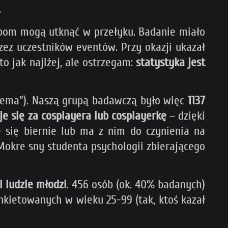
.
bom mogą utknąć w przełyku. Badanie miało
rzez uczestników eventów. Przy okazji ukazał
o jak najlżej, ale ostrzegam:
statystyka jest
siema”). Naszą grupą badawczą było więc
1137
je się za cosplayera lub cosplayerkę
– dzięki
 się biernie lub ma z nim do czynienia na
 Mokre sny studenta psychologii zbierającego
 ludzie młodzi
. 456 osób (ok. 40% badanych)
 ankietowanych w wieku 25-99 (tak, ktoś kazał