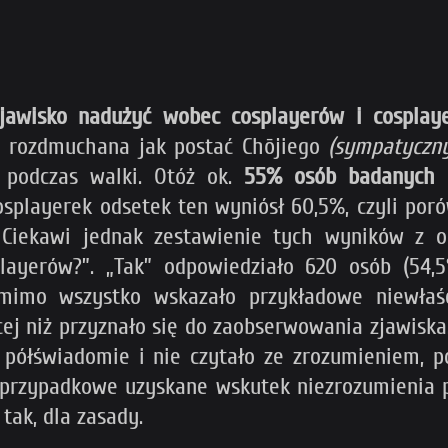
zjawisko nadużyć wobec cosplayerów i cosplay
t rozdmuchana jak postać Chōjiego
(sympatyczny
podczas walki. Otóż ok.
55% osób badanych u
splayerek odsetek ten wyniósł 60,5%, czyli por
. Ciekawi jednak zestawienie tych wyników z o
layerów?”. „Tak” odpowiedziało 620 osób (54,
 mimo wszystko wskazało przykładowe niewłaś
cej niż przyznało się do zaobserwowania zjawiska.
a półświadomie i nie czytało ze zrozumieniem, 
 przypadkowe uzyskane wskutek niezrozumienia py
tak, dla zasady.