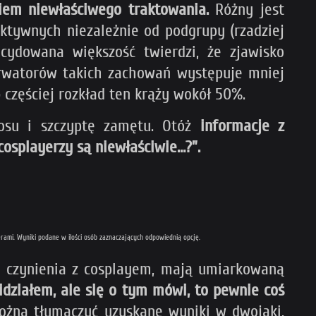
em niewłaściwego traktowania.
Różny jest
ktywnych niezależnie od podgrupy (rzadziej
cydowana większość twierdzi, że zjawisko
erwatorów takich zachowań występuje mniej
 częściej rozkład ten krąży wokół 50%.
aosu i szczyptę zamętu. Otóż
informacje z
cosplayerzy są niewłaściwie…?”.
rami. Wyniki podane w ilości osób zaznaczających odpowiednią opcję.
o czynienia z cosplayem, mają umiarkowaną
idziałem, ale się o tym mówi, to pewnie coś
ożna tłumaczyć uzyskane wyniki w dwojaki,