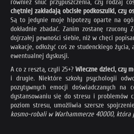
również snuć przypuszczenia, czy rodzaj c
chętniej zakładają obcisłe podkoszulki, czy o
Są to jedynie moje hipotezy oparte na ogól
dokładnie zbadać. Zanim zostanę rzucony Z
dojrzałej pewności siebie, niż w chęci popi
wakacje, odłożyć coś ze studenckiego życia, 
ewentualnej dyskusji.
A co z resztą, czyli 25+?
Wieczne dzieci, czy 
i drugie. Niektóre szkoły psychologii odw
pozytywnych emocji doświadczanych na c
dystansowaniu się do stresu i problemów c
poziom stresu, umożliwia szersze spojrzen
kosmo-robali w Warhammerze 40000, która pr