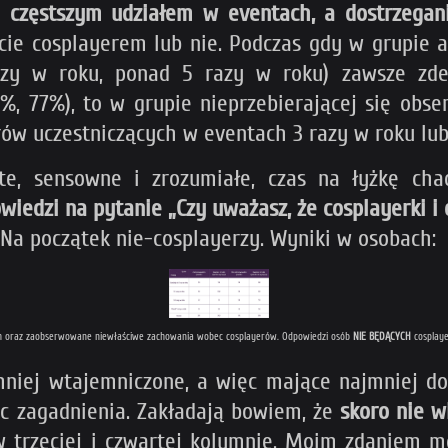
częstszym udziałem w eventach, a dostrzegani
cie cosplayerem lub nie. Podczas gdy w grupie a
azy w roku, ponad 5 razy w roku) zawsze zde
%, 77%), to w grupie nieprzebierającej się obs
rów uczestniczących w eventach 3 razy w roku lub
te, sensowne i zrozumiałe, czas na łyżkę ch
iedzi na pytanie „Czy uważasz, że cosplayerki i 
. Na początek nie-cosplayerzy. Wyniki w osobach:
ach oraz zaobserwowane niewłaściwe zachowania wobec cosplayerów. Odpowiedzi osób
NIE BĘDĄCYCH
cosplaye
mniej wtajemniczone, a więc mające najmniej d
c zagadnienia. Zakładają bowiem, że
skoro nie w
 trzeciej i czwartej kolumnie. Moim zdaniem m