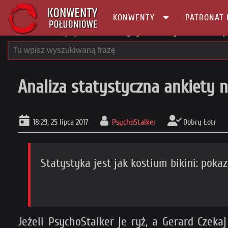
KONWENTY
PATRONAT 
Główna
Publicystyka
Analiza statystyczna ankiety na temat nieod
Analiza statystyczna ankiety
18:29, 25 lipca 2017
PsychoStalker
Dobry Łotr
Statystyka jest jak kostium bikini: poka
Jeżeli PsychoStalker je ryż, a Gerard Czeka