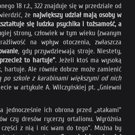
ego 18 r.ż., 322 znajduje się w przedziale od
wierdzić, że
największy udział mają osoby w
ztałtuje się ludzka psychika i tożsamość, a
ugiej strony, człowiek w tym wieku (zwanym
ażliwość na wpływ otoczenia, zwłaszcza
towanie
, gdy przywdziewają stroje. Niestety,
przecież to hartuje”
. Jeżeli ktoś ma wysoką
k, hartuje. Ale równie dobrze może zamienić
ją po szkole z karabinami większymi od nich
ecie w artykule A. Wilczyńskiej pt. „Gniewni
a jednocześnie ich obrona przed „atakami”
ów czy dresów rycerzy ortalionu. Wyróżnia
o części z nią i nic wam do tego”. Można by