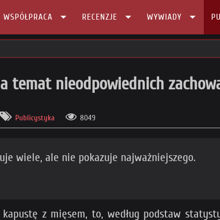
I WSPÓŁPRACA
RECENZJE
WYWIADY
PU
powiednich zachowań na konwentach
 na temat nieodpowiednich zacho
Publicystyka
8049
zuje wiele, ale nie pokazuje najważniejszego.
j kapustę z mięsem, to, według podstaw statysty