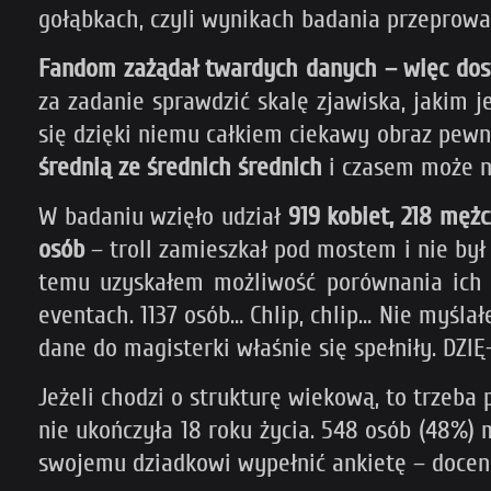
gołąbkach, czyli wynikach badania przeprow
Fandom zażądał twardych danych – więc dos
za zadanie sprawdzić skalę zjawiska, jakim j
się dzięki niemu całkiem ciekawy obraz pewn
średnią ze średnich średnich
i czasem może n
W badaniu wzięło udział
919 kobiet, 218 mężcz
osób
– troll zamieszkał pod mostem i nie był
temu uzyskałem możliwość porównania ich o
eventach. 1137 osób… Chlip, chlip… Nie myśla
dane do magisterki właśnie się spełniły. DZIĘ
Jeżeli chodzi o strukturę wiekową, to trzeba 
nie ukończyła 18 roku życia. 548 osób (48%) m
swojemu dziadkowi wypełnić ankietę – docen