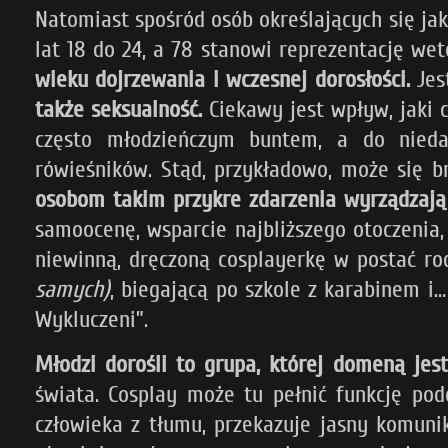
Natomiast spośród osób określających się jako
lat 18 do 24, a 78 stanowi reprezentację we
wieku dojrzewania i wczesnej dorosłości.
Jes
także seksualność.
Ciekawy jest wpływ, jaki 
często młodzieńczym buntem, a do nieda
rówieśników. Stąd, przykładowo, może się 
osobom takim przykre zdarzenia wyrządzają
samoocenę, wsparcie najbliższego otoczenia,
niewinną, dręczoną cosplayerkę w postać ro
samych)
, biegającą po szkole z karabinem i…
Wykluczeni”.
Młodzi dorośli to grupa, której domeną jes
świata. Cosplay może tu pełnić funkcję po
człowieka z tłumu, przekazuje jasny komunik