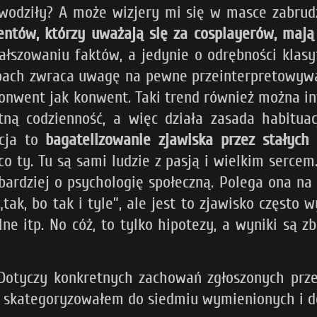
wodziły? A może wizjery mi się w masce zabrud
entów, którzy uważają się za cosplayerów, mają
łszowaniu faktów, a jedynie o odrębności klasyf
ach zwraca uwagę na pewne przeinterpretowywan
Konwent jak konwent. Taki trend również można i
tną codzienność, a więc działa zasada habitu
pcja to
bagatelizowanie zjawiska przez stałych
co ty. Tu są sami ludzie z pasją i wielkim sercem
rdziej o psychologię społeczną. Polega ona na 
tak, bo tak i tyle”, ale jest to zjawisko często 
ne itp. No cóż, to tylko hipotezy, a wyniki są z
. Dotyczy konkretnych zachowań zgłoszonych prz
je skategoryzowałem do siedmiu wymienionych i 