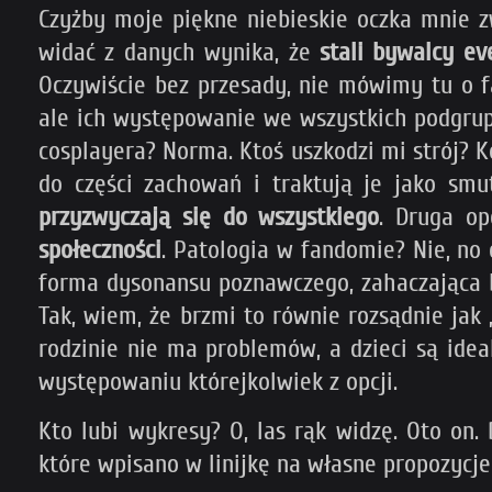
Czyżby moje piękne niebieskie oczka mnie z
widać z danych wynika, że
stali bywalcy ev
Oczywiście bez przesady, nie mówimy tu o fa
ale ich występowanie we wszystkich podgrup
cosplayera? Norma. Ktoś uszkodzi mi strój? 
do części zachowań i traktują je jako smu
przyzwyczają się do wszystkiego
. Druga o
społeczności
. Patologia w fandomie? Nie, no 
forma dysonansu poznawczego, zahaczająca ba
Tak, wiem, że brzmi to równie rozsądnie jak „
rodzinie nie ma problemów, a dzieci są ideal
występowaniu którejkolwiek z opcji.
Kto lubi wykresy? O, las rąk widzę. Oto on
które wpisano w linijkę na własne propozyc