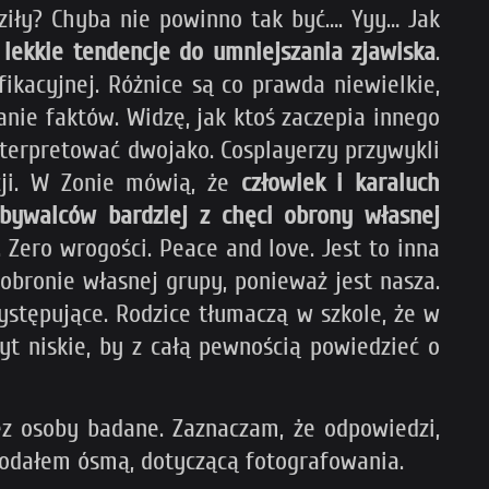
ziły? Chyba nie powinno tak być…. Yyy… Jak
 lekkie tendencje do umniejszania zjawiska
.
ikacyjnej. Różnice są co prawda niewielkie,
ie faktów. Widzę, jak ktoś zaczepia innego
nterpretować dwojako. Cosplayerzy przywykli
acji. W Zonie mówią, że
człowiek i karaluch
 bywalców bardziej z chęci obrony własnej
. Zero wrogości. Peace and love. Jest to inna
obronie własnej grupy, ponieważ jest nasza.
występujące. Rodzice tłumaczą w szkole, że w
byt niskie, by z całą pewnością powiedzieć o
ez osoby badane. Zaznaczam, że odpowiedzi,
dodałem ósmą, dotyczącą fotografowania.