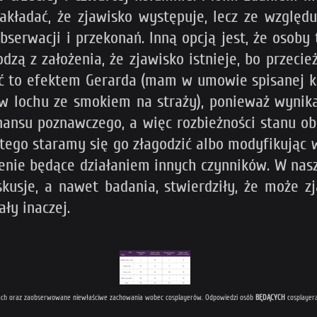
akładać, że zjawisko występuje, lecz ze względ
erwacji i przekonań. Inną opcją jest, że osoby t
zą z założenia, że zjawisko istnieje, bo przecież 
ć to efektem Gerarda (mam w umowie spisanej kr
y w lochu ze smokiem na straży), ponieważ wynik
onansu poznawczego, a więc rozbieżności stanu 
atego staramy się go złagodzić albo modyfikując
rzenie będące działaniem innych czynników. W nas
skusje, a nawet badania, stwierdziły, że może z
ły inaczej.
iach oraz zaobserwowane niewłaściwe zachowania wobec cosplayerów. Odpowiedzi osób
BĘDĄCYCH
cosplayera