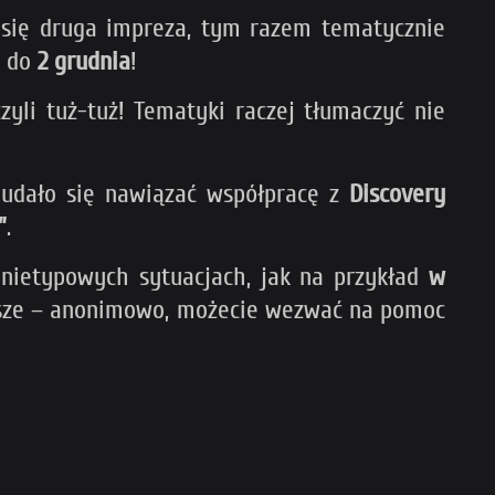
e się druga impreza, tym razem tematycznie
ż do
2 grudnia
!
czyli tuż-tuż! Tematyki raczej tłumaczyć nie
 udało się nawiązać współpracę z
Discovery
”
.
 nietypowych sytuacjach, jak na przykład
w
iejsze – anonimowo, możecie wezwać na pomoc