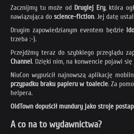
Zacznijmy tu może od
Drugiej Ery
, która o
nawiązująca do
science-fiction
. Jej datę ust
Drugim zapowiedzianym eventem będzie
Id
trzeba :-).
Przejdźmy teraz do szybkiego przeglądu za
Channel
. Dzięki nim, na konwencie pojawi si
NiuCon wypuścił najnowszą aplikację mobil
przypadku braku papieru w toalecie
. Za pomo
helpera.
OldTown dopuścił mundury jako stroje postap
A co na to wydawnictwa?