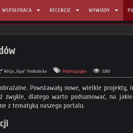
I WSPÓŁPRACA
RECENZJE
WYWIADY
PU
udów
Alicja „Vyar” Podkalicka
Publicystyka
3260
wyobrażalne. Powstawały nowe, wielkie projekty, 
iż zwykle, dlatego warto podsumować, na jakie
e z tematyką naszego portalu.
cji