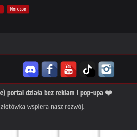
n
Nordcon
ie) portal działa bez reklam i pop-upa ❤️
 złotówka wspiera nasz rozwój.