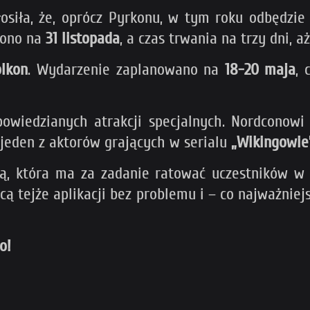
głosiła, że, oprócz Pyrkonu, w tym roku odbędzi
alono na
31 listopada
, a czas trwania na trzy dni, a
olkon
. Wydarzenie zaplanowano na
18-20 maja
, 
powiedzianych atrakcji specjalnych. Nordconowi
ę jeden z aktorów grających w serialu
„Wikingowie
ną, która ma za zadanie ratować uczestników w
cą tejże aplikacji bez problemu i – co najważn
o!