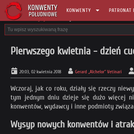
KONWENTY
PATRONAT 
Główna
Publicystyka
Pierwszego kwietnia - dzień cudów
Pierwszego kwietnia - dzień c
20:03, 02 kwietnia 2018
Gerard „Alchelor” Vetinari
Wczoraj, jak co roku, działy się rzeczy nie
tym jednym dniu dzieje się dużo więcej n
konwentów, wydawcy i inne podmioty związan
Wysyp nowych konwentów i atrak