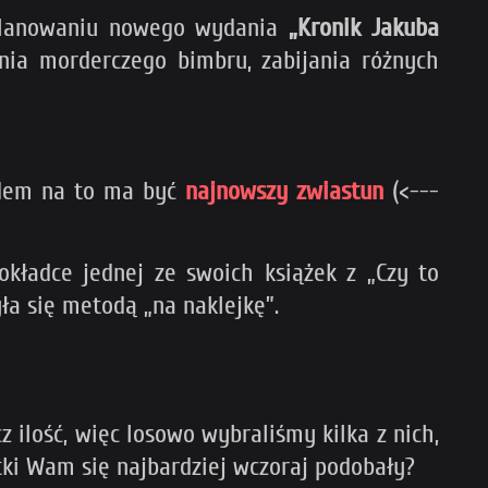
 planowaniu nowego wydania
„Kronik Jakuba
nia morderczego bimbru, zabijania różnych
odem na to ma być
najnowszy zwiastun
(<---
kładce jednej ze swoich książek z „Czy to
yła się metodą „na naklejkę”.
z ilość, więc losowo wybraliśmy kilka z nich,
tki Wam się najbardziej wczoraj podobały?