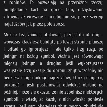
z roninów. Te pozwalają na przeróżne rzeczy:
podglądanie kart na górze talii, odzyskiwanie
zdrowia, aż wreszcie - przebijanie się przez szeregi
najeźdźców jak przez pole zboża.
Możesz też, zamiast atakować, przejść do obrony –
wówczas kładziesz bandytę po lewej stronie planszy
i odtąd go ignorujesz – ale tylko trzy razy, po
jednym na każdy symbol. Ważna jest równowaga
między jednym a drugim: jeśli wykorzystasz
wszystkie trzy okazje do obrony zbyt wcześnie, nie
będziesz mógł uniknąć najeźdźców, którzy mogą cię
pokonać – jeśli postanowisz odwlekać obronę na
później, może się okazać, że nie zapełnisz niektórych
symboli, a wtedy za każdy z nich wioska poniesie
straty. Jeśli sam oberwiesz zbyt mocno, zbudzi się