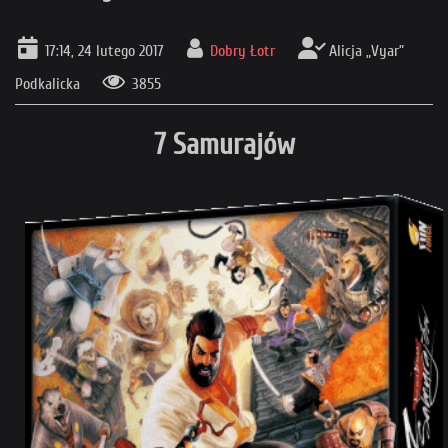
17:14, 24 lutego 2017
Dobry Łotr
Alicja „Vyar”
Podkalicka
3855
7 Samurajów