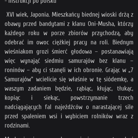
- Instrukcji po polsku
XVI wiek, Japonia. Mieszkańcy biednej wioski drżą z
obawy przed bandytami z klanu Oni-Musha, którzy
każdego roku w porze zbiorów przychodzą, aby
odebrać im owoc ciężkiej pracy na roli. Biednym
wieśniakom grozi śmierć głodowa – postanawiają
więc wynająć siedmiu samurajów bez klanu –
roninów – aby ci stanęli w ich obronie. Grając w „7
Samurajów” wcielicie się właśnie w tę siódemkę, a
waszym zadaniem będzie, rąbiąc, kłując, tłukąc,
kopiąc i siekąc, powstrzymanie trzech
nadciągających fal najeźdźców o narastającej sile
przed spaleniem wsi i wybiciem rolników wraz z
rodzinami.