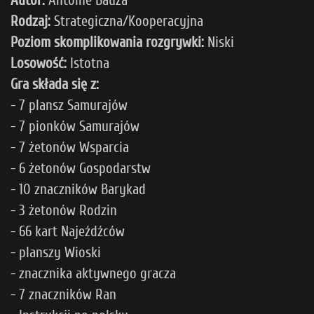
Rodzaj:
Strategiczna/Kooperacyjna
Poziom skomplikowania rozgrywki:
Niski
Losowość:
Istotna
Gra składa się z:
- 7 plansz Samurajów
- 7 pionków Samurajów
- 7 żetonów Wsparcia
- 6 żetonów Gospodarstw
- 10 znaczników Barykad
- 3 żetonów Rodzin
- 66 kart Najeźdźców
- planszy Wioski
- znacznika aktywnego gracza
- 7 znaczników Ran