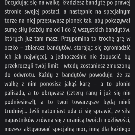
Decydując się na walkę, kładziesz bandytę po prawej
stronie swojej postaci, a następnie na specjalnym
torze na niej przesuwasz pionek tak, aby pokazywał
sumę siły (każdy ma od 1 do 6) wszystkich bandytów,
których już tam masz. Przypomina to trochę grę w
oczko – zbierasz bandytów, starając się zgromadzić
ich jak najwięcej, a jednocześnie nie dopuścić, by
przekroczyli twój limit - wtedy zostaniesz zmuszony
do odwrotu. Każdy z bandytów powoduje, że za
walkę z nim ponosisz jakąś karę – a to płonie
palisada, a to obrywasz (cztery rany i już się nie
podniesiesz!), a to twoi towarzysze będą mieli
trudniej... Jeśli natomiast uda ci się sprawić, że siła
napastników zrówna się z granicą twoich możliwości,
możesz aktywować specjalną moc, inną dla każdego