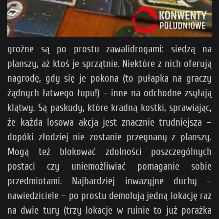
groźne są po prostu zawalidrogami: siedzą na
planszy, aż ktoś je sprzątnie. Niektóre z nich oferują
nagrodę, gdy się je pokona (to pułapka na graczy
żądnych łatwego łupu!) – inne na odchodne zsyłają
klątwy. Są paskudy, które kradną kostki, sprawiając,
że każda losowa akcja jest znacznie trudniejsza –
dopóki złodziej nie zostanie przegnany z planszy.
Mogą też blokować zdolności poszczególnych
postaci czy uniemożliwiać pomaganie sobie
przedmiotami. Najbardziej inwazyjne duchy –
nawiedziciele – po prostu demolują jedną lokację raz
na dwie tury (trzy lokacje w ruinie to już porażka