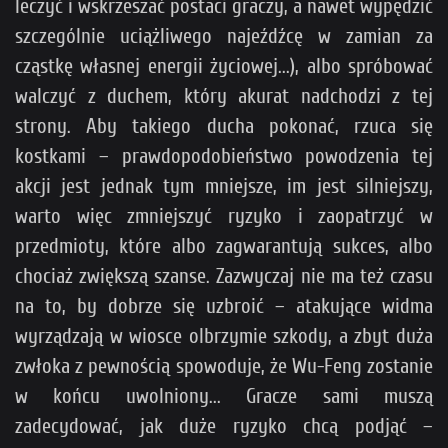
leczyć i wskrzeszać postaci graczy, a nawet wypędzić
szczególnie uciążliwego najeźdźcę w zamian za
cząstkę własnej energii życiowej...), albo spróbować
walczyć z duchem, który akurat nadchodzi z tej
strony. Aby takiego ducha pokonać, rzuca się
kostkami – prawdopodobieństwo powodzenia tej
akcji jest jednak tym mniejsze, im jest silniejszy,
warto więc zmniejszyć ryzyko i zaopatrzyć w
przedmioty, które albo zagwarantują sukces, albo
chociaż zwiększą szanse. Zazwyczaj nie ma też czasu
na to, by dobrze się uzbroić – atakujące widma
wyrządzają w wiosce olbrzymie szkody, a zbyt duża
zwłoka z pewnością spowoduje, że Wu-Feng zostanie
w końcu uwolniony... Gracze sami muszą
zadecydować, jak duże ryzyko chcą podjąć –