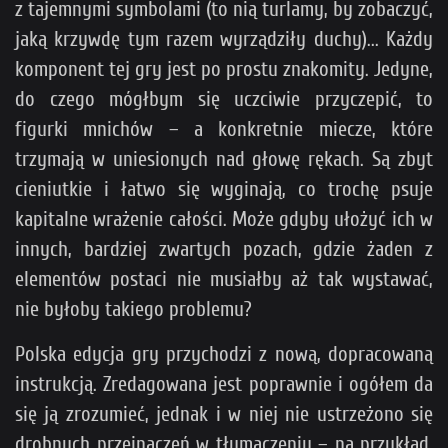
z tajemnymi symbolami (to nią turlamy, by zobaczyć,
jaką krzywdę tym razem wyrządziły duchy)... Każdy
komponent tej gry jest po prostu znakomity. Jedyne,
do czego mógłbym się uczciwie przyczepić, to
figurki mnichów – a konkretnie miecze, które
trzymają w uniesionych nad głowę rękach. Są zbyt
cieniutkie i łatwo się wyginają, co trochę psuje
kapitalne wrażenie całości. Może gdyby ułożyć ich w
innych, bardziej zwartych pozach, gdzie żaden z
elementów postaci nie musiałby aż tak wystawać,
nie byłoby takiego problemu?
Polska edycja gry przychodzi z nową, dopracowaną
instrukcją. Zredagowana jest poprawnie i ogółem da
się ją zrozumieć, jednak i w niej nie ustrzeżono się
drobnych przeinaczeń w tłumaczeniu – na przykład,