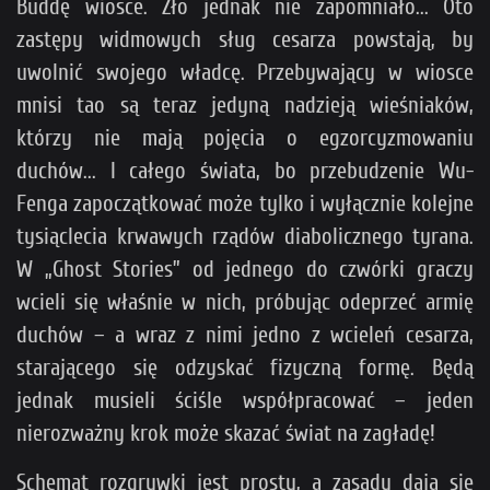
Buddę wiosce. Zło jednak nie zapomniało... Oto
zastępy widmowych sług cesarza powstają, by
uwolnić swojego władcę. Przebywający w wiosce
mnisi tao są teraz jedyną nadzieją wieśniaków,
którzy nie mają pojęcia o egzorcyzmowaniu
duchów... I całego świata, bo przebudzenie Wu-
Fenga zapoczątkować może tylko i wyłącznie kolejne
tysiąclecia krwawych rządów diabolicznego tyrana.
W „Ghost Stories” od jednego do czwórki graczy
wcieli się właśnie w nich, próbując odeprzeć armię
duchów – a wraz z nimi jedno z wcieleń cesarza,
starającego się odzyskać fizyczną formę. Będą
jednak musieli ściśle współpracować – jeden
nierozważny krok może skazać świat na zagładę!
Schemat rozgrywki jest prosty, a zasady dają się