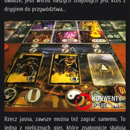
uwadze, jeśli wśród naszych znajomych jest ktoś z
drygiem do przywództwa...
Rzecz jasna, zawsze można też zagrać samemu. To
jedna z nielicznych gier, które znakomicie skalują