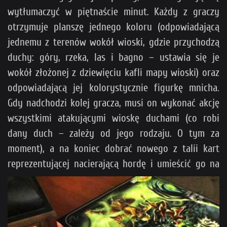
wytłumaczyć w piętnaście minut. Każdy z graczy
otrzymuje planszę jednego koloru (odpowiadającą
jednemu z terenów wokół wioski, gdzie przychodzą
duchy: góry, rzeka, las i bagno – ustawia się je
wokół złożonej z dziewięciu kafli mapy wioski) oraz
odpowiadającą jej kolorystycznie figurkę mnicha.
Gdy nadchodzi kolej gracza, musi on wykonać akcję
wszystkimi atakującymi wioskę duchami (co robi
dany duch – zależy od jego rodzaju. O tym za
moment), a na koniec dobrać nowego z talii kart
reprezent
ującej nacierającą hordę i umieścić go na