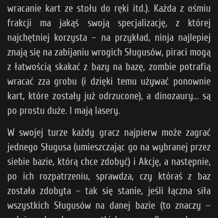
wracanie kart ze stołu do ręki itd.). Każda z ośmiu
frakcji ma jakąś swoją specjalizację, z której
najchętniej korzysta – na przykład, ninja najlepiej
znają się na zabijaniu wrogich Sługusów, piraci mogą
z łatwością skakać z bazy na bazę, zombie potrafią
wracać zza grobu (i dzięki temu używać ponownie
kart, które zostały już odrzucone), a dinozaury... są
po prostu duże. I mają lasery.
W swojej turze każdy gracz najpierw może zagrać
jednego Sługusa (umieszczając go na wybranej przez
siebie bazie, którą chce zdobyć) i Akcję, a następnie,
po ich rozpatrzeniu, sprawdza, czy któraś z baz
została zdobyta – tak się stanie, jeśli łączna siła
wszystkich Sługusów na danej bazie (to znaczy –