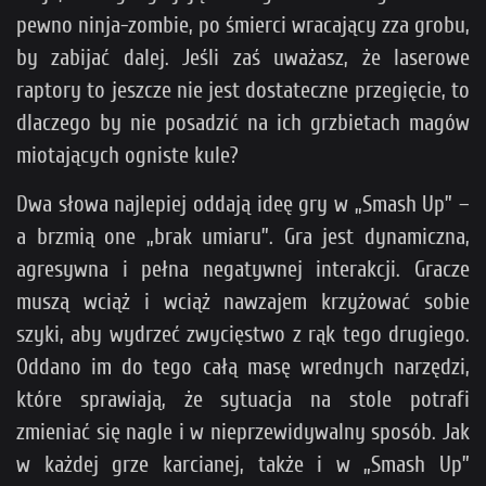
pewno ninja-zombie, po śmierci wracający zza grobu,
by zabijać dalej. Jeśli zaś uważasz, że laserowe
raptory to jeszcze nie jest dostateczne przegięcie, to
dlaczego by nie posadzić na ich grzbietach magów
miotających ogniste kule?
Dwa słowa najlepiej oddają ideę gry w „Smash Up” –
a brzmią one „brak umiaru”. Gra jest dynamiczna,
agresywna i pełna negatywnej interakcji. Gracze
muszą wciąż i wciąż nawzajem krzyżować sobie
szyki, aby wydrzeć zwycięstwo z rąk tego drugiego.
Oddano im do tego całą masę wrednych narzędzi,
które sprawiają, że sytuacja na stole potrafi
zmieniać się nagle i w nieprzewidywalny sposób. Jak
w każdej grze karcianej, także i w „Smash Up”