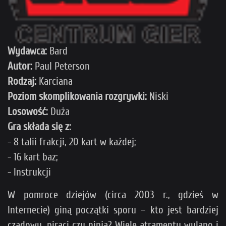
Wydawca:
Bard
Autor:
Paul Peterson
Rodzaj:
Karciana
Poziom skomplikowania rozgrywki:
Niski
Losowość:
Duża
Gra składa się z:
- 8 talii frakcji, 20 kart w każdej;
- 16 kart baz;
- Instrukcji
W pomroce dziejów (circa 2003 r., gdzieś w
Internecie) giną początki sporu – kto jest bardziej
czadowy, piraci czy ninja? Wiele atramentu wylano i