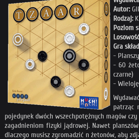
Autor:
GI
Rodzaj:
K
Poziom s
Losowość
Gra skład
- Plansz
- 60 żeto
czarne)
- Wieloję
Wydawać 
patrząc 
pojedynek dwóch wszechpotężnych magów czy fi
zagadnieniom fizyki jądrowej. Nawet planszó
dlaczego musisz zgromadzić n żetonów, aby zdją