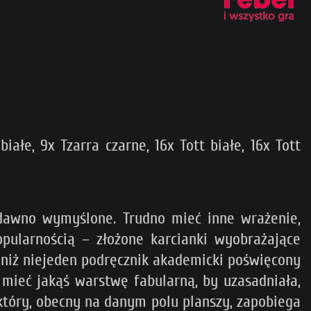
iałe, 9x Tzarra czarne, 16x Tott białe, 16x Tott
 dawno wymyślone. Trudno mieć inne wrażenie,
popularnością – złożone karcianki wyobrażające
niż niejeden podręcznik akademicki poświęcony
ieć jakąś warstwę fabularną, by uzasadniała,
 który, obecny na danym polu planszy, zapobiega