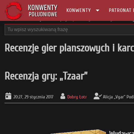
KONWENTY
PATRONAT 
Główna
Recenzje
Recenzje gier planszowych i karcianych
Recenzj
Recenzje gier planszowych i kar
Recenzja gry: „Tzaar”
20:27, 29 stycznia 2017
Dobry Łotr
Alicja „Vyar” Pod
Wydawca