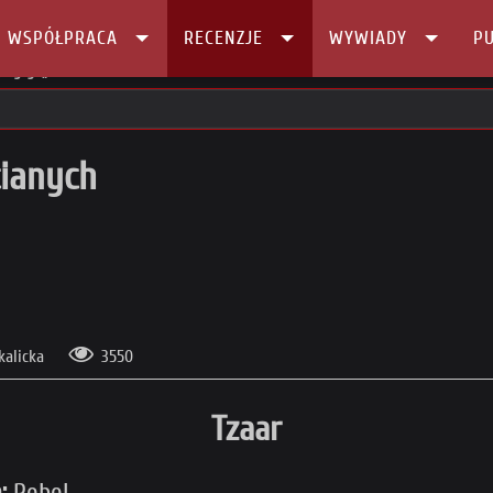
I WSPÓŁPRACA
RECENZJE
WYWIADY
PU
a gry: „Tzaar”
cianych
kalicka
3550
Tzaar
:
Rebel