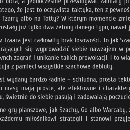
 bicia, a jednocześnie przewidywać zamiary pr
atego, że jest to oczywista taktyka, ten z pewno
a Tzarry albo na Totty? W którym momencie zmie
zostały już tylko dwa żetony danego typu, nawet 
aara jest całkowity brak losowości. To jak Szach
rających się wyprowadzić siebie nawzajem w pol
nch zagrań i unikanie takich prowokacji. I to wł
tują z pamięci wszystkie szachowe debiuty.
est wydany bardzo ładnie – schludna, prosta tek
ju masy mają proste, ale efektowne i charakter
, świetnie do siebie pasują i zadowalają poczuci
zne gry planszowe, jak Szachy, Go albo Warcaby,
każdemu miłośnikowi strategii i stanowi przyj