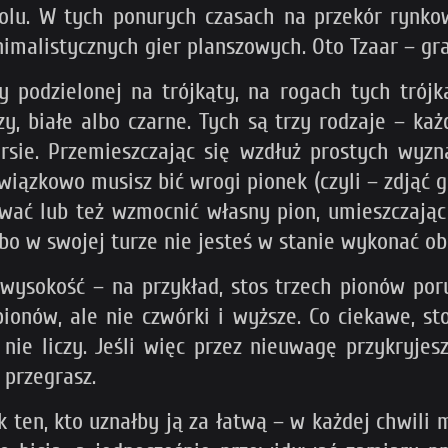
polu. W tych ponurych czasach na przekór rynk
inimalistycznych gier planszowych. Oto Tzaar – gr
 podzielonej na trójkąty, na rogach tych trójką
zy, białe albo czarne. Tych są trzy rodzaje – ka
sie. Przemieszczając się wzdłuż prostych wyzn
zkowo musisz bić wrogi pionek (czyli – zdjąć go 
ać lub też wzmocnić własny pion, umieszczając g
lbo w swojej turze nie jesteś w stanie wykonać o
 wysokość – na przykład, stos trzech pionów poru
ionów, ale nie czwórki i wyższe. Co ciekawe, st
 nie liczy. Jeśli więc przez nieuwagę przykryjes
 przegrasz.
ak ten, kto uznałby ją za łatwą – w każdej chwili