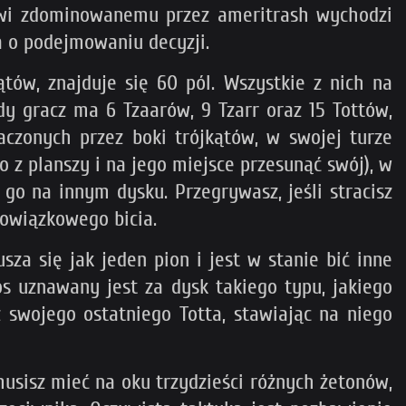
owi zdominowanemu przez ameritrash wychodzi
a o podejmowaniu decyzji.
tów, znajduje się 60 pól. Wszystkie z nich na
żdy gracz ma 6 Tzaarów, 9 Tzarr oraz 15 Tottów,
aczonych przez boki trójkątów, w swojej turze
z planszy i na jego miejsce przesunąć swój), w
o na innym dysku. Przegrywasz, jeśli stracisz
bowiązkowego bicia.
sza się jak jeden pion i jest w stanie bić inne
os uznawany jest za dysk takiego typu, jakiego
z swojego ostatniego Totta, stawiając na niego
 musisz mieć na oku trzydzieści różnych żetonów,