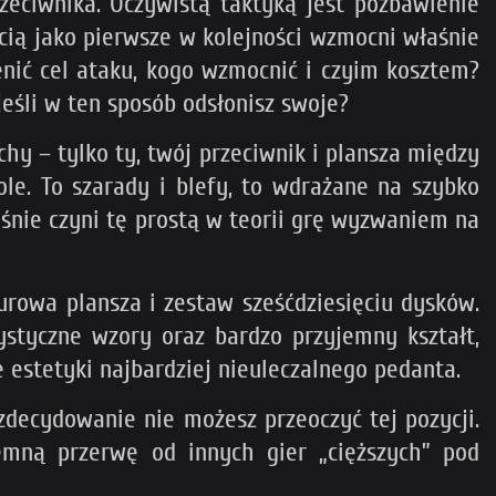
zeciwnika. Oczywistą taktyką jest pozbawienie
ścią jako pierwsze w kolejności wzmocni właśnie
nić cel ataku, kogo wzmocnić i czyim kosztem?
jeśli w ten sposób odsłonisz swoje?
y – tylko ty, twój przeciwnik i plansza między
e. To szarady i blefy, to wdrażane na szybko
aśnie czyni tę prostą w teorii grę wyzwaniem na
turowa plansza i zestaw sześćdziesięciu dysków.
ystyczne wzory oraz bardzo przyjemny kształt,
e estetyki najbardziej nieuleczalnego pedanta.
 zdecydowanie nie możesz przeoczyć tej pozycji.
emną przerwę od innych gier „cięższych” pod