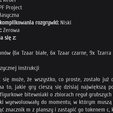
PF Project
lasyczna
komplikowania rozgrywki:
Niski
:
Zerowa
a się z:
y
nów (6x Tzaar białe, 6x Tzaar czarne, 9x Tzarra b
zycznej instrukcji
się może, że wszystko, co proste, zostało już
na to, jakie gry cieszą się dzisiaj największą 
gurkowe bitewniaki o zbiorach reguł grubszych 
wki wyewoluowały do momentu, w którym muszą m
ć znacznik m z planszy i zastąpić go tokenem c,