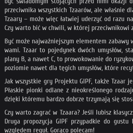
być świadomym stojących przed nimi okazji do
przeciwnika wszystkich Tzaarów, ale właśnie dl
Tzaary – może więc łatwiej uderzyć od razu n
Czy warto bić w chwili, w której przeciwnikowi 
Być może najważniejszym elementem zabawy w Tz
wami. Tzaar to pojedynek dwóch umysłów, sta
plany B, a nawet C, to prowokowanie do ryzykow
poziomie nawet dla tęgich umysłów, które recy
Jak wszystkie gry Projektu GIPF, także Tzaar j
Płaskie pionki odlane z nieokreślonego rodza
dzięki któremu bardzo dobrze trzymają się stosu
Czy warto zagrać w Tzaara? Jeśli lubisz klasyc
Druga propozycja GIPF przypadkie do gustu 
względem reguł. Gorąco polecam!