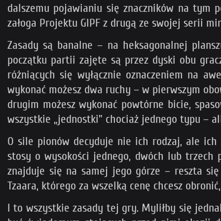
dalszemu pojawianiu się znaczników na tym 
załoga Projektu GIPF z drugą ze swojej serii m
Zasady są banalne – na heksagonalnej planszy
początku partii zajęte są przez dyski obu grac
różniących się wyłącznie oznaczeniem na awer
wykonać możesz dwa ruchy – w pierwszym obowią
drugim możesz wykonać powtórne bicie, spasow
wszystkie „jednostki” chociaż jednego typu – a
O sile pionów decyduje nie ich rodzaj, ale ich
stosy o wysokości jednego, dwóch lub trzech p
znajduje się na samej jego górze – reszta się
Tzaara, którego za wszelką cenę chcesz obronić,
I to wszystkie zasady tej gry. Myliłby się jedn