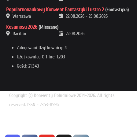
Popularnonaukowy Konwent Fantastyki Lustro 2
(Fantastyka)
Warszawa
22.08.2026
-
23.08.2026
Kosumosu 2026
(Mieszane)
Racibór
22.08.2026
Zalogowani Użytkownicy: 4
Użytkownicy Offline: 1,203
Gości: 21,343
Copyright (c) Konwenty Południowe 2014-2026. All rights
reserved. ISSN - 2353-8996