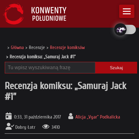
Główna
Recenzje
Recenzje komiksów
Recenzja komiksu: „Samuraj Jack #1”
Szukaj
Recenzja komiksu: „Samuraj Jack
#1”
0:33, 31 października 2017
Alicja „Vyar” Podkalicka
Dobry Łotr
3410