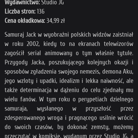
Wydawnictwo:
Studio JG
Liczba stron:
136
Cena okładkowa:
34,99 zł
Samuraj Jack w wyobraźni polskich widzów zaistniał
w roku 2002, kiedy to na ekranach telewizorów
zagościł serial animowany o tym właśnie tytule.
Przygody Jacka, poszukującego kolejnych okazji i
sposobów zgładzenia swojego nemezis, demona Aku,
jego wzloty i upadki, idealizm i lekka naiwność, ale
także determinacja w dążeniu do celu zjednały mu
wielu fanów. W tym roku o perypetiach dzielnego
samuraja, wysłanego w przyszłość przez
zdesperowanego wroga i pragnącego usilnie wrócić
do swoich czasów, by dokonać zemsty, możemy
przeczytać w komiksie, wydanym przez Studio JG, a