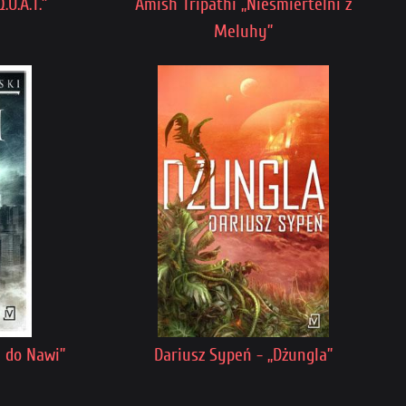
U.A.T.”
Amish Tripathi „Nieśmiertelni z
Meluhy”
 do Nawi”
Dariusz Sypeń - „Dżungla”