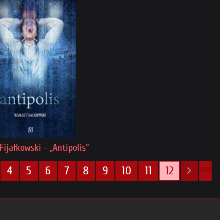
ijałkowski - „Antipolis”
4
5
6
7
8
9
10
11
12