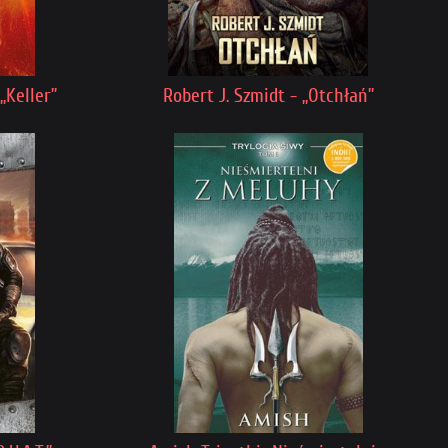
„Keller”
Robert J. Szmidt - „Otchłań”