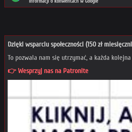
informacji o konwentach w Google
Dzięki wsparciu społeczności (150 zł miesięczn
To pozwala nam się utrzymać, a każda kolejna
👉 Wesprzyj nas na Patronite