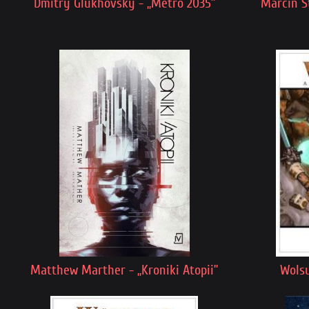
Dmitry Glukhovsky - „Metro 2035”
Marcin S
Matthew Marther - „Kroniki Atopii”
Wolsu