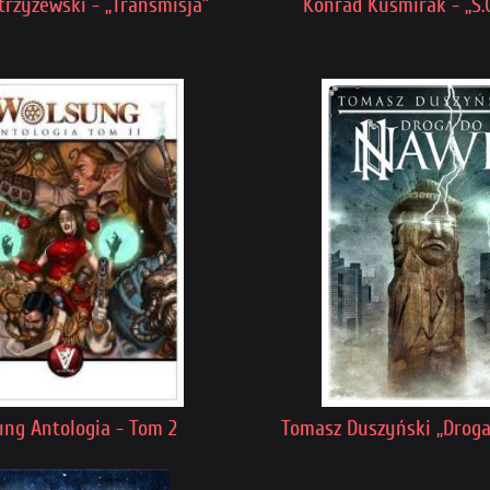
trzyżewski - „Transmisja”
Konrad Kuśmirak - „S.Q.
ng Antologia - Tom 2
Tomasz Duszyński „Droga