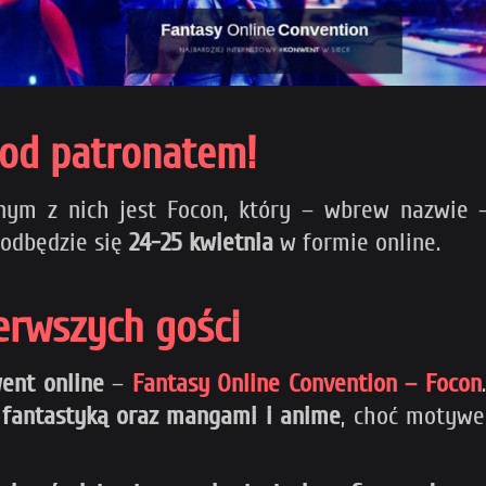
pod patronatem!
ym z nich jest Focon, który – wbrew nazwie – 
 odbędzie się
24-25 kwietnia
w formie online.
erwszych gości
ent online
–
Fantasy Online Convention – Focon
z
fantastyką oraz mangami i anime
, choć motywe