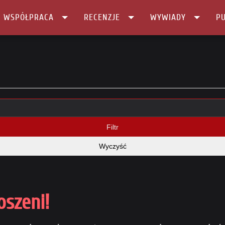
I WSPÓŁPRACA
RECENZJE
WYWIADY
PU
Filtr
Wyczyść
oszeni!