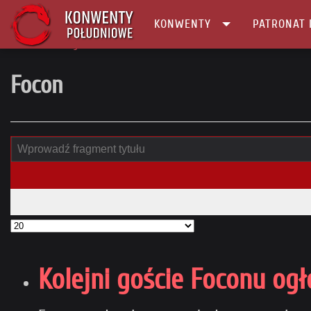
KONWENTY
PATRONAT 
Główna
tag
Focon
Focon
Kolejni goście Foconu ogł