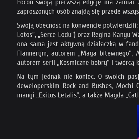
Focon swoją pierwszą edycję ma zamiar z
zaproszonych osób znajdą się przede wszyst
Swoją obecność na konwencie potwierdzili: 
Lotos”, „Serce Lodu”) oraz Regina Kanyu Wa
ona sama jest aktywną działaczką w fand
Flannerym, autorem „Maga bitewnego”, Ada
autorem serii „Kosmiczne bobry” i twórcą 
Na tym jednak nie koniec. O swoich pasja
deweloperskim Rock and Bushes, Mochi Ch
mangi „Exitus Letalis”, a także Magda „Cat