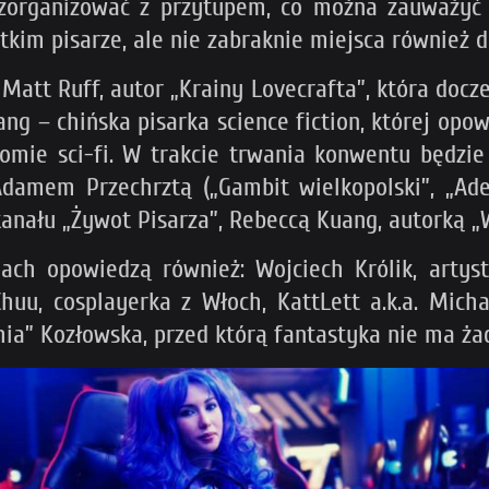
organizować z przytupem, co można zauważyć p
kim pisarze, ale nie zabraknie miejsca również dl
Matt Ruff, autor „Krainy Lovecrafta”, która docze
ng – chińska pisarka science fiction, której opow
omie sci-fi. W trakcie trwania konwentu będzi
mem Przechrztą („Gambit wielkopolski”, „Adept
kanału „Żywot Pisarza”, Rebeccą Kuang, autorką
ch opowiedzą również: Wojciech Królik, artyst
uu, cosplayerka z Włoch, KattLett a.k.a. Micha
hia” Kozłowska, przed którą fantastyka nie ma ża