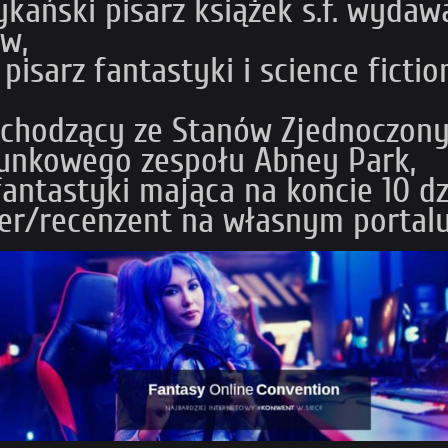
ński pisarz książek s.f. wydaw
w,
pisarz fantastyki i science ficti
hodzący ze Stanów Zjednoczonych
unkowego zespołu Abney Park,
antastyki mająca na koncie 10 dzi
er/recenzent na własnym portalu