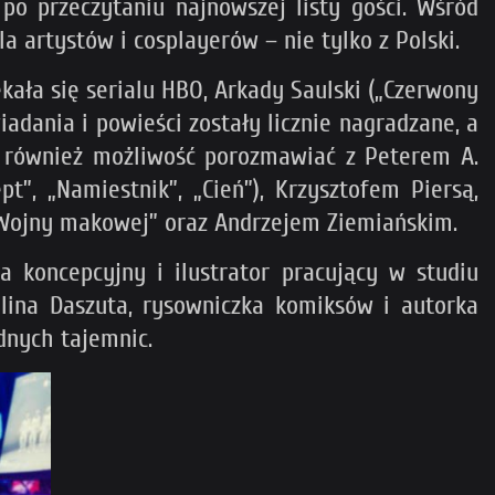
o przeczytaniu najnowszej listy gości. Wśród
a artystów i cosplayerów – nie tylko z Polski.
kała się serialu HBO, Arkady Saulski („Czerwony
iadania i powieści zostały licznie nagradzane, a
e również możliwość porozmawiać z Peterem A.
”, „Namiestnik”, „Cień”), Krzysztofem Piersą,
 „Wojny makowej” oraz Andrzejem Ziemiańskim.
a koncepcyjny i ilustrator pracujący w studiu
lina Daszuta, rysowniczka komiksów i autorka
dnych tajemnic.