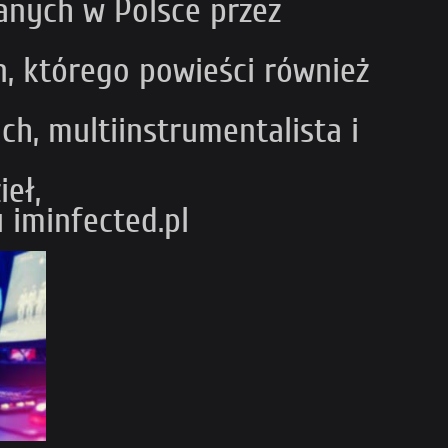
anych w Polsce przez
on, którego powieści również
, multiinstrumentalista i
eł,
 iminfected.pl